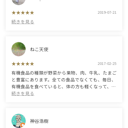
regular basis. Shipping is also very fast and
reliable. I will give you 5 stars!
2019-07-21
ねこ天使
2017-02-25
有機食品の種類が野菜から果物、肉、牛乳、たまご
と豊富にあります。全ての食品でなくても、毎日、
有機食品を食べていると、体の方も軽くなって、変
化を感じます。有機玄米を配達してくれるのは、あ
りがたいです。不足がちのビタミンB1も、これで
補えます。 (Translated by Google) There is a wide
variety of organic foods, from vegetables to fruits,
meat, milk, and eggs. Even if it's not all food, if you
神谷浩樹
eat organic food every day, your body will feel