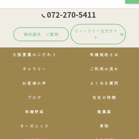
try HP?
Sweets such as potato chips are also organic,
072-270-5411
which is a lot of fun!
ウィークリー注文サイ
資料請求、ご質問
ト
大阪愛農のこだわり
有機栽培とは
ギャラリー
ご利用の流れ
お客様の声
よくある質問
ブログ
当社の特徴
有機野菜
無農薬
オーガニック
果物