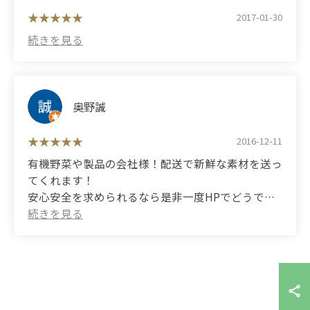
lighter and you will feel a change. I am grateful
2017-01-30
that they deliver organic brown rice. This can also
replenish vitamin B1, which tends to be deficient.
奥野誠
2016-12-11
有機野菜や製品の会社様！配送で新鮮な素材を送っ
てくれます！
安心安全を求められるなら是非一度HPでどうです
か？
ポテチなどのお菓子も有機であるのですごく楽しい
です！ (Translated by Google) For organic
vegetable and product companies! We will send
you fresh ingredients by delivery!
If you are looking for safety and security, why not