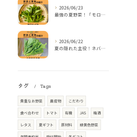
2026/06/23
最強の夏野菜！「モロヘイヤ」の季節がやってきた
2026/06/22
夏の隠れた主役！ネバネバ食感がクセになる「つるむらさき」
タグ
Tags
貴重なお野菜
農産物
こだわり
食べ合わせ
トマト
有機
JAS
梅酒
レタス
夏ギフト
原材料
緑黄色野菜
年間予約米
受付開始
冬ギフト