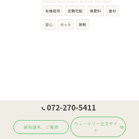
有機栽培
定期宅配
無肥料
食材
安心
セット
新鮮
072-270-5411
ウィークリー注文サイ
資料請求、ご質問
ト