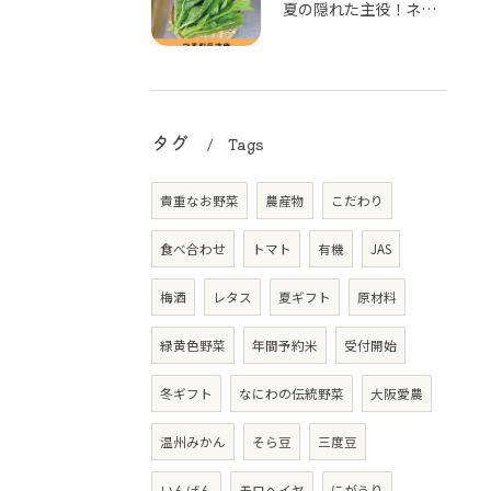
夏の隠れた主役！ネバネバ食感がクセになる「つるむらさき」
タグ
Tags
貴重なお野菜
農産物
こだわり
食べ合わせ
トマト
有機
JAS
梅酒
レタス
夏ギフト
原材料
緑黄色野菜
年間予約米
受付開始
冬ギフト
なにわの伝統野菜
大阪愛農
温州みかん
そら豆
三度豆
いんげん
モロヘイヤ
にがうり