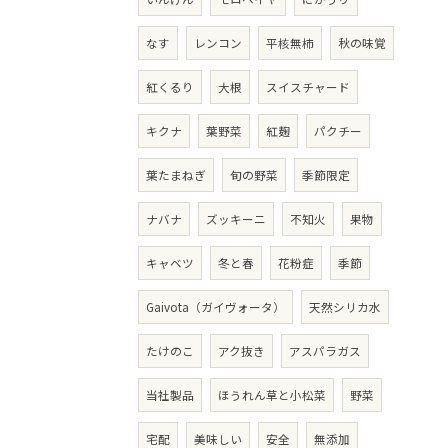
なす
レンコン
平核無柿
秋の味覚
紅くるり
大根
スイスチャード
キクナ
葉野菜
紅麹
パクチー
葉たまねぎ
旬の野菜
季節限定
ナバナ
ズッキーニ
不知火
果物
キャベツ
冬と春
花粉症
季節
Gaivota（ガイヴォータ）
天然シリカ水
たけのこ
アク抜き
アスパラガス
当社製品
ほうれん草と小松菜
野菜
宅配
美味しい
安全
無添加