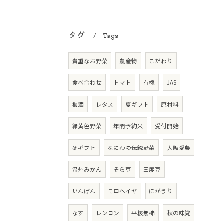
タグ
Tags
貴重なお野菜
農産物
こだわり
食べ合わせ
トマト
有機
JAS
梅酒
レタス
夏ギフト
原材料
緑黄色野菜
年間予約米
受付開始
冬ギフト
なにわの伝統野菜
大阪愛農
温州みかん
そら豆
三度豆
いんげん
モロヘイヤ
にがうり
なす
レンコン
平核無柿
秋の味覚