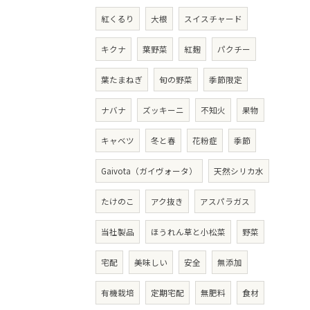
紅くるり
大根
スイスチャード
キクナ
葉野菜
紅麹
パクチー
葉たまねぎ
旬の野菜
季節限定
ナバナ
ズッキーニ
不知火
果物
キャベツ
冬と春
花粉症
季節
Gaivota（ガイヴォータ）
天然シリカ水
たけのこ
アク抜き
アスパラガス
当社製品
ほうれん草と小松菜
野菜
宅配
美味しい
安全
無添加
有機栽培
定期宅配
無肥料
食材