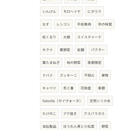
いんげん
モロヘイヤ
にがうり
なす
レンコン
平核無柿
秋の味覚
紅くるり
大根
スイスチャード
キクナ
葉野菜
紅麹
パクチー
葉たまねぎ
旬の野菜
季節限定
ナバナ
ズッキーニ
不知火
果物
キャベツ
冬と春
花粉症
季節
Gaivota（ガイヴォータ）
天然シリカ水
たけのこ
アク抜き
アスパラガス
当社製品
ほうれん草と小松菜
野菜