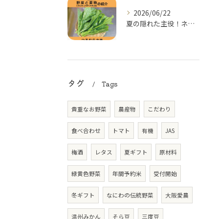
2026/06/22
夏の隠れた主役！ネバネバ食感がクセになる「つるむらさき」
タグ
Tags
貴重なお野菜
農産物
こだわり
食べ合わせ
トマト
有機
JAS
梅酒
レタス
夏ギフト
原材料
緑黄色野菜
年間予約米
受付開始
冬ギフト
なにわの伝統野菜
大阪愛農
温州みかん
そら豆
三度豆