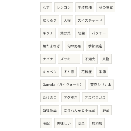
なす
レンコン
平核無柿
秋の味覚
紅くるり
大根
スイスチャード
キクナ
葉野菜
紅麹
パクチー
葉たまねぎ
旬の野菜
季節限定
ナバナ
ズッキーニ
不知火
果物
キャベツ
冬と春
花粉症
季節
Gaivota（ガイヴォータ）
天然シリカ水
たけのこ
アク抜き
アスパラガス
当社製品
ほうれん草と小松菜
野菜
宅配
美味しい
安全
無添加