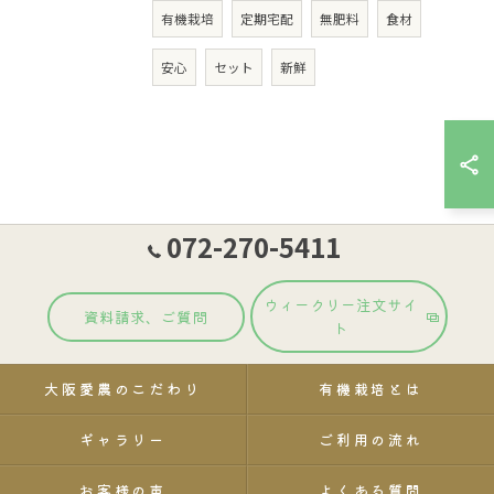
有機栽培
定期宅配
無肥料
食材
安心
セット
新鮮
072-270-5411
ウィークリー注文サイ
資料請求、ご質問
ト
大阪愛農のこだわり
有機栽培とは
ギャラリー
ご利用の流れ
お客様の声
よくある質問