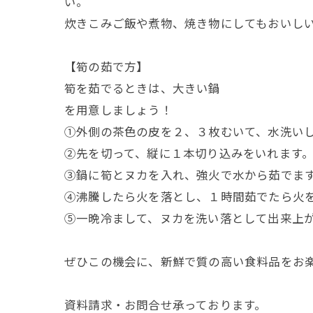
い。
炊きこみご飯や煮物、焼き物にしてもおいし
【筍の茹で方】
筍を茹でるときは、大きい鍋
を用意しましょう！
①外側の茶色の皮を２、３枚むいて、水洗い
②先を切って、縦に１本切り込みをいれます
③鍋に筍とヌカを入れ、強火で水から茹でま
④沸騰したら火を落とし、１時間茹でたら火
⑤一晩冷まして、ヌカを洗い落として出来上
ぜひこの機会に、新鮮で質の高い食料品をお
資料請求・お問合せ承っております。