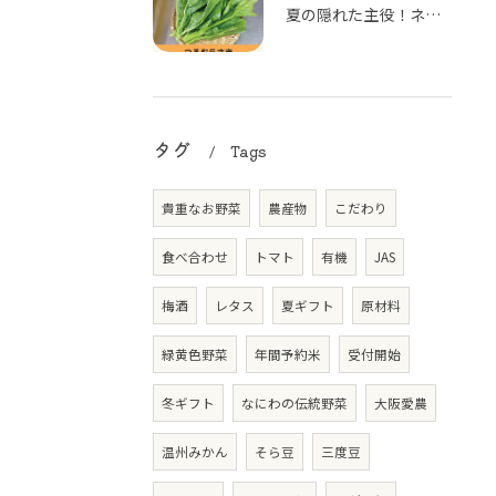
夏の隠れた主役！ネバネバ食感がクセになる「つるむらさき」
タグ
Tags
貴重なお野菜
農産物
こだわり
食べ合わせ
トマト
有機
JAS
梅酒
レタス
夏ギフト
原材料
緑黄色野菜
年間予約米
受付開始
冬ギフト
なにわの伝統野菜
大阪愛農
温州みかん
そら豆
三度豆