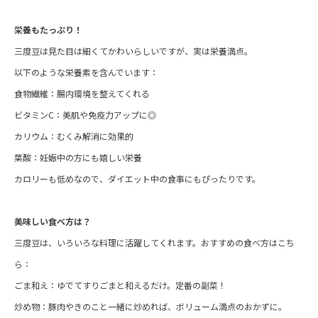
栄養もたっぷり！
三度豆は見た目は細くてかわいらしいですが、実は栄養満点。
以下のような栄養素を含んでいます：
食物繊維：腸内環境を整えてくれる
ビタミンC：美肌や免疫力アップに◎
カリウム：むくみ解消に効果的
葉酸：妊娠中の方にも嬉しい栄養
カロリーも低めなので、ダイエット中の食事にもぴったりです。
美味しい食べ方は？
三度豆は、いろいろな料理に活躍してくれます。おすすめの食べ方はこち
ら：
ごま和え：ゆでてすりごまと和えるだけ。定番の副菜！
炒め物：豚肉やきのこと一緒に炒めれば、ボリューム満点のおかずに。