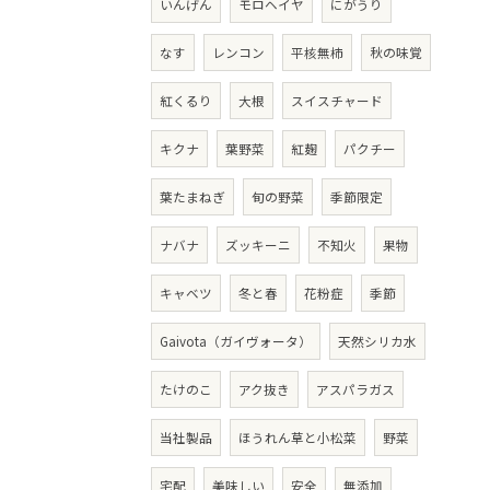
いんげん
モロヘイヤ
にがうり
なす
レンコン
平核無柿
秋の味覚
紅くるり
大根
スイスチャード
キクナ
葉野菜
紅麹
パクチー
葉たまねぎ
旬の野菜
季節限定
ナバナ
ズッキーニ
不知火
果物
キャベツ
冬と春
花粉症
季節
Gaivota（ガイヴォータ）
天然シリカ水
たけのこ
アク抜き
アスパラガス
当社製品
ほうれん草と小松菜
野菜
宅配
美味しい
安全
無添加