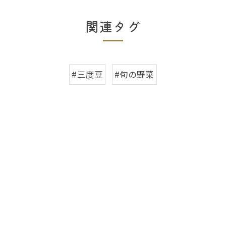
関連タグ
#三度豆
#旬の野菜