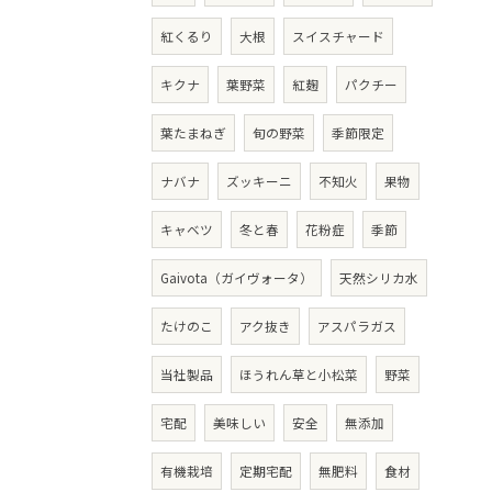
紅くるり
大根
スイスチャード
キクナ
葉野菜
紅麹
パクチー
葉たまねぎ
旬の野菜
季節限定
ナバナ
ズッキーニ
不知火
果物
キャベツ
冬と春
花粉症
季節
Gaivota（ガイヴォータ）
天然シリカ水
たけのこ
アク抜き
アスパラガス
当社製品
ほうれん草と小松菜
野菜
宅配
美味しい
安全
無添加
有機栽培
定期宅配
無肥料
食材