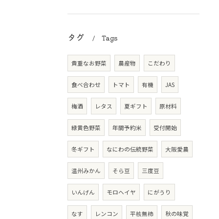
タグ
Tags
貴重なお野菜
農産物
こだわり
食べ合わせ
トマト
有機
JAS
梅酒
レタス
夏ギフト
原材料
緑黄色野菜
年間予約米
受付開始
冬ギフト
なにわの伝統野菜
大阪愛農
温州みかん
そら豆
三度豆
いんげん
モロヘイヤ
にがうり
なす
レンコン
平核無柿
秋の味覚