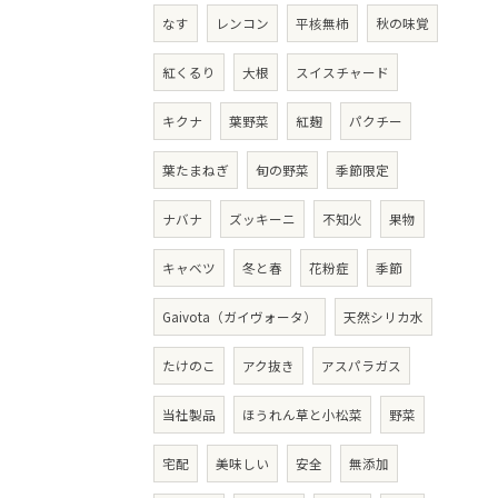
なす
レンコン
平核無柿
秋の味覚
紅くるり
大根
スイスチャード
キクナ
葉野菜
紅麹
パクチー
葉たまねぎ
旬の野菜
季節限定
ナバナ
ズッキーニ
不知火
果物
キャベツ
冬と春
花粉症
季節
Gaivota（ガイヴォータ）
天然シリカ水
たけのこ
アク抜き
アスパラガス
当社製品
ほうれん草と小松菜
野菜
宅配
美味しい
安全
無添加