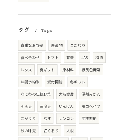
タグ
Tags
貴重なお野菜
農産物
こだわり
食べ合わせ
トマト
有機
JAS
梅酒
レタス
夏ギフト
原材料
緑黄色野菜
年間予約米
受付開始
冬ギフト
なにわの伝統野菜
大阪愛農
温州みかん
そら豆
三度豆
いんげん
モロヘイヤ
にがうり
なす
レンコン
平核無柿
秋の味覚
紅くるり
大根