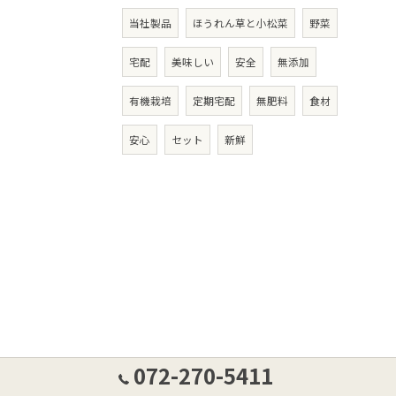
当社製品
ほうれん草と小松菜
野菜
宅配
美味しい
安全
無添加
有機栽培
定期宅配
無肥料
食材
安心
セット
新鮮
072-270-5411