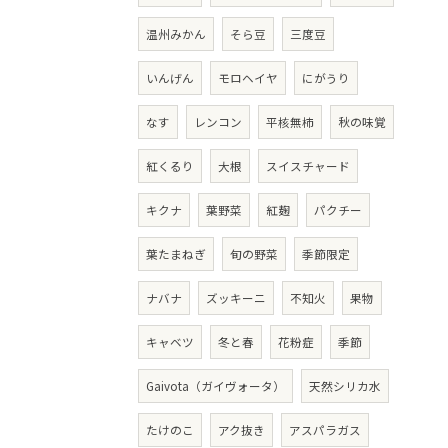
温州みかん
そら豆
三度豆
いんげん
モロヘイヤ
にがうり
なす
レンコン
平核無柿
秋の味覚
紅くるり
大根
スイスチャード
キクナ
葉野菜
紅麹
パクチー
葉たまねぎ
旬の野菜
季節限定
ナバナ
ズッキーニ
不知火
果物
キャベツ
冬と春
花粉症
季節
Gaivota（ガイヴォータ）
天然シリカ水
たけのこ
アク抜き
アスパラガス