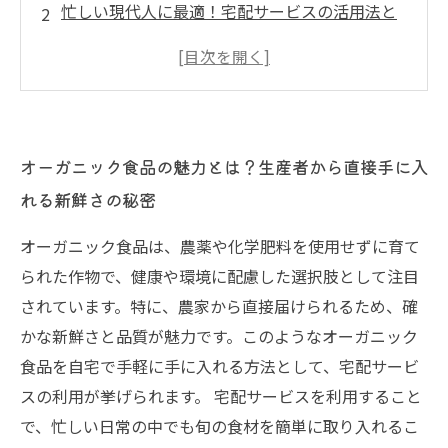
忙しい現代人に最適！宅配サービスの活用法と
その利点
旬の食材をお届け！選ぶべきオーガニック宅配
サービスのポイント
安心と安全を重視するあなたに。オーガニック
オーガニック食品の魅力とは？生産者から直接手に入
食品宅配のメリット
れる新鮮さの秘密
利用者の声から学ぶ！宅配オーガニック食品で
変わった食生活
オーガニック食品は、農薬や化学肥料を使用せずに育て
こだわり食材を手軽に取り入れる！オーガニッ
られた作物で、健康や環境に配慮した選択肢として注目
ク宅配サービスの選び方
されています。特に、農家から直接届けられるため、確
あなたの食卓に彩りを！オーガニック食品宅配
かな新鮮さと品質が魅力です。このようなオーガニック
の未来と可能性
食品を自宅で手軽に手に入れる方法として、宅配サービ
スの利用が挙げられます。 宅配サービスを利用すること
で、忙しい日常の中でも旬の食材を簡単に取り入れるこ