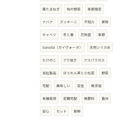
葉たまねぎ
旬の野菜
季節限定
ナバナ
ズッキーニ
不知火
果物
キャベツ
冬と春
花粉症
季節
Gaivota（ガイヴォータ）
天然シリカ水
たけのこ
アク抜き
アスパラガス
当社製品
ほうれん草と小松菜
野菜
宅配
美味しい
安全
無添加
有機栽培
定期宅配
無肥料
食材
安心
セット
新鮮