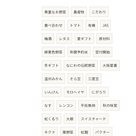
貴重なお野菜
農産物
こだわり
食べ合わせ
トマト
有機
JAS
梅酒
レタス
夏ギフト
原材料
緑黄色野菜
年間予約米
受付開始
冬ギフト
なにわの伝統野菜
大阪愛農
温州みかん
そら豆
三度豆
いんげん
モロヘイヤ
にがうり
なす
レンコン
平核無柿
秋の味覚
紅くるり
大根
スイスチャード
キクナ
葉野菜
紅麹
パクチー