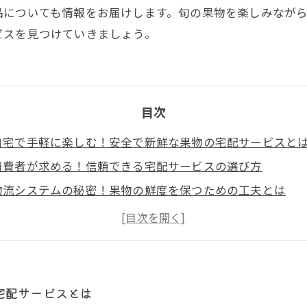
品についても情報をお届けします。旬の果物を楽しみなが
ビスを見つけていきましょう。
目次
自宅で手軽に楽しむ！安全で新鮮な果物の宅配サービスと
消費者が求める！信頼できる宅配サービスの選び方
物流システムの秘密！果物の鮮度を保つための工夫とは
旬の果物を堪能する！季節ごとのおすすめ商品と健康効果
安心して選べる時代へ！安全性が高まる果物宅配サービス
新鮮な果物で健康生活！サービスの利用法とその効果
宅配サービスとは