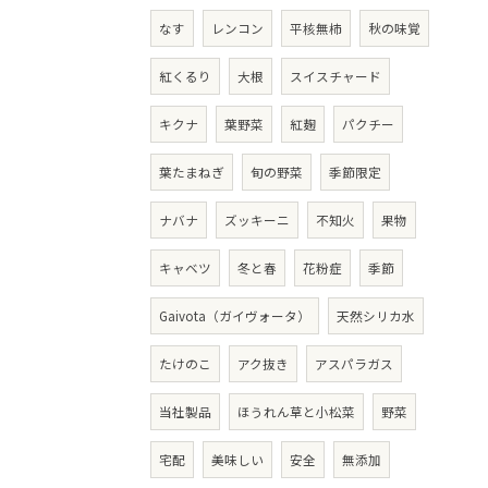
なす
レンコン
平核無柿
秋の味覚
紅くるり
大根
スイスチャード
キクナ
葉野菜
紅麹
パクチー
葉たまねぎ
旬の野菜
季節限定
ナバナ
ズッキーニ
不知火
果物
キャベツ
冬と春
花粉症
季節
Gaivota（ガイヴォータ）
天然シリカ水
たけのこ
アク抜き
アスパラガス
当社製品
ほうれん草と小松菜
野菜
宅配
美味しい
安全
無添加