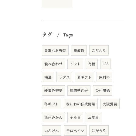
タグ
Tags
貴重なお野菜
農産物
こだわり
食べ合わせ
トマト
有機
JAS
梅酒
レタス
夏ギフト
原材料
緑黄色野菜
年間予約米
受付開始
冬ギフト
なにわの伝統野菜
大阪愛農
温州みかん
そら豆
三度豆
いんげん
モロヘイヤ
にがうり