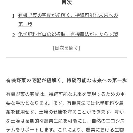
目次
有機野菜の宅配が紐解く、持続可能な未来への
第一歩
化学肥料ゼロの選択肢：有機農法がもたらす環
境保護
新鮮な地元食材：有機野菜宅配がつなぐ農家と
消費者
カーボンフットプリントを減らす！宅配の力で
有機野菜の宅配が紐解く、持続可能な未来への第一歩
環境へ配慮
食の選択がつくる未来の環境：あなたの一票が
有機野菜の宅配は、持続可能な未来を実現するための重
重要
要な手段となります。まず、有機農法では化学肥料や農
有機野菜の宅配を通じて広がる、持続可能なラ
薬を使用せず、土壌の健康を守ることができます。豊か
イフスタイル
な土壌は長期的な農業生産を可能にし、自然のエコシス
テムをサポートします。これにより、農業における生物