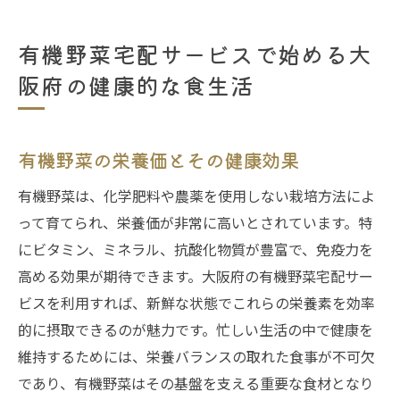
有機野菜の鮮度を保つ保存方法
安心安全な食材選びのポイント
有機野菜宅配サービスで始める大
生活習慣病予防に役立つ食生活のヒント
阪府の健康的な食生活
大阪府で注目の有機野菜宅配サービスを徹底解
説
知っておきたい有機野菜の基準とは
有機野菜の栄養価とその健康効果
人気の宅配サービスの特徴と選び方
有機野菜は、化学肥料や農薬を使用しない栽培方法によ
利用者の声から見るサービスの魅力
って育てられ、栄養価が非常に高いとされています。特
地元農家と連携した新鮮野菜の供給
にビタミン、ミネラル、抗酸化物質が豊富で、免疫力を
配送の流れと注文方法の簡単ガイド
高める効果が期待できます。大阪府の有機野菜宅配サー
ビスを利用すれば、新鮮な状態でこれらの栄養素を効率
有機野菜宅配サービスが大阪府の食卓にもたら
的に摂取できるのが魅力です。忙しい生活の中で健康を
す安心と利便性
維持するためには、栄養バランスの取れた食事が不可欠
手軽に取り入れる有機野菜のある食生活
であり、有機野菜はその基盤を支える重要な食材となり
アレルギー対応の安心食材選び