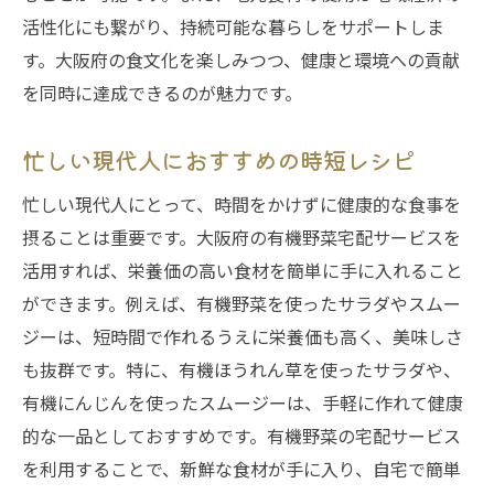
大阪府の新鮮な有機野菜を手軽に自宅で楽しむ
活性化にも繋がり、持続可能な暮らしをサポートしま
秘訣
す。大阪府の食文化を楽しみつつ、健康と環境への貢献
新鮮さを活かす調理法とレシピ
を同時に達成できるのが魅力です。
旬の野菜を最大限に活用した献立作り
忙しい現代人におすすめの時短レシピ
有機野菜を活かした食卓のアレンジ方法
自宅で気軽に楽しむ地元の味覚
忙しい現代人にとって、時間をかけずに健康的な食事を
野菜の持つ本来の甘みを引き出すコツ
摂ることは重要です。大阪府の有機野菜宅配サービスを
活用すれば、栄養価の高い食材を簡単に手に入れること
おうち時間を彩るヘルシースナック
ができます。例えば、有機野菜を使ったサラダやスムー
健康と安心を両立する大阪府の有機野菜宅配サ
ジーは、短時間で作れるうえに栄養価も高く、美味しさ
ービスの使い方
も抜群です。特に、有機ほうれん草を使ったサラダや、
有機野菜の選び方と保存の知識
有機にんじんを使ったスムージーは、手軽に作れて健康
毎日の食生活に取り入れる活用法
的な一品としておすすめです。有機野菜の宅配サービス
家族みんなが楽しめるレシピ集
を利用することで、新鮮な食材が手に入り、自宅で簡単
定期便のメリットと活用術