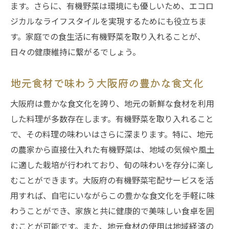
ます。さらに、有機野菜は環境にも優しいため、エコロ
継続的な健康維持に役立つ食材の活用法
ジカルなライフスタイルを実現するためにも役立ちま
家族全員が楽しめるバラエティ豊かなメニ
す。家庭での食生活に有機野菜を取り入れることが、
ュー
日々の健康維持に繋がるでしょう。
食品ロスを減らす工夫と実践方法
継続利用者に聞くおすすめポイント
地元食材で味わう大阪府の豊かな食文化
有機野菜宅配サービスで忙しい毎日をサポート
大阪府は豊かな食文化を誇り、地元の新鮮な食材を利用
する方法
した料理が多数存在します。有機野菜を取り入れること
時間に追われる中での健康管理術
で、その料理の味わいはさらに深まります。特に、地元
家事負担を減らす調理時短テクニック
の農家から直接仕入れた有機野菜は、地域の気候や風土
に適した栽培が行われており、旬の味わいを存分に楽し
週末にまとめて作る常備菜のアイデア
むことができます。大阪府の有機野菜宅配サービスを活
食事プランニングで無駄をなくす
用すれば、自宅にいながらこの豊かな食文化を手軽に味
疲れを癒す栄養満点の食材選び
わうことができ、家族と共に健康的で美味しい食卓を囲
家族が喜ぶ簡単レシピの紹介
むことが可能です。また、地元食材の使用は地域経済の