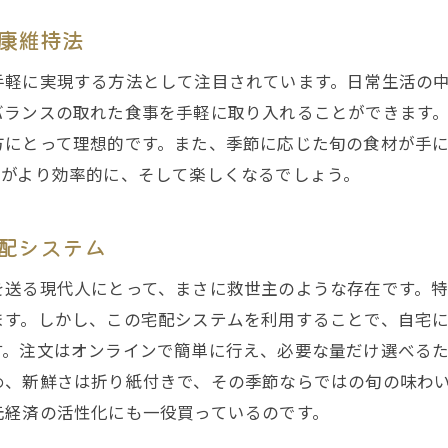
手軽さが魅力、堺市の宅配サービスの特徴
康維持法
堺市宅配サービスが選ばれる理由を探る
手軽に実現する方法として注目されています。日常生活の
安心感を提供する堺市の有機野菜宅配
バランスの取れた食事を手軽に取り入れることができます
堺市での宅配サービスが支持される背景
方にとって理想的です。また、季節に応じた旬の食材が手
有機野菜の安全性、堺市の宅配サービスで実現
理がより効率的に、そして楽しくなるでしょう。
有機野菜宅配で広がる食卓の可能性堺市での新しい選択肢
堺市での多彩な食卓を支える宅配サービス
配システム
有機野菜で堺市の食卓を豊かにする可能性
を送る現代人にとって、まさに救世主のような存在です。
堺市の宅配サービスが広げる新しい食の選択肢
ます。しかし、この宅配システムを利用することで、自宅
有機野菜宅配で堺市の食生活が変わる
す。注文はオンラインで簡単に行え、必要な量だけ選べる
め、新鮮さは折り紙付きで、その季節ならではの旬の味わ
堺市の新鮮野菜で食卓に彩りを
元経済の活性化にも一役買っているのです。
食の可能性を広げる、堺市の宅配サービス