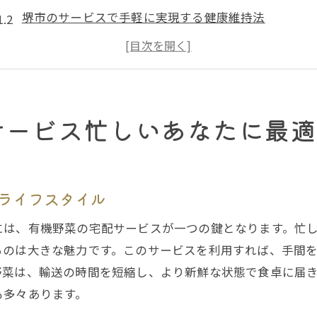
堺市のサービスで手軽に実現する健康維持法
忙しい日常をサポートする堺市の宅配システム
新鮮な有機野菜がもたらす堺市での健康革命
労力不要の健康管理、堺市の宅配が実現
堺市の宅配サービスで健康を取り入れる方法
サービス忙しいあなたに最適
新鮮な有機野菜が自宅に堺市での宅配サービスの魅力
堺市の宅配サービスで得られる新鮮さの秘密
地元産有機野菜の魅力と堺市の宅配便
ライフスタイル
堺市での買い物を変える宅配サービスの便利さ
には、有機野菜の宅配サービスが一つの鍵となります。忙
堺市宅配サービスの品質に迫る
るのは大きな魅力です。このサービスを利用すれば、手間
堺市での宅配サービスで健康的な食事を
野菜は、輸送の時間を短縮し、より新鮮な状態で食卓に届
手間いらずで安心堺市の有機野菜宅配が支持される理由
も多々あります。
堺市での有機野菜宅配の安心安全の理由