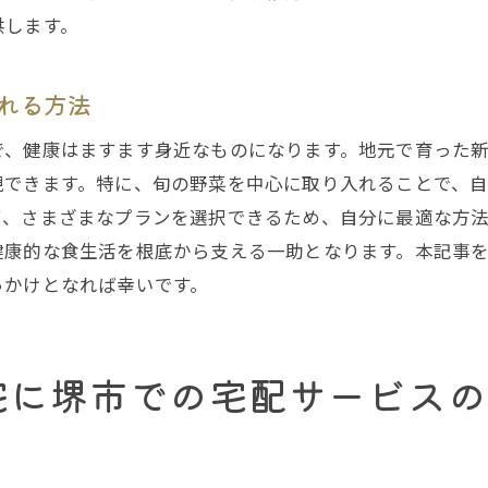
旬の味覚を楽しむ堺市での有機野菜宅配サービスの利点
供します。
堺市の宅配で得られる旬の味わい
堺市の有機野菜宅配で四季を感じる
れる方法
堺市の宅配サービスで味わう旬の魅力
で、健康はますます身近なものになります。地元で育った
季節感あふれる堺市の有機野菜宅配
現できます。特に、旬の野菜を中心に取り入れることで、
堺市の宅配サービスで旬を楽しむ方法
て、さまざまなプランを選択できるため、自分に最適な方
堺市の新鮮な味覚を自宅で
健康的な食生活を根底から支える一助となります。本記事
堺市の有機野菜宅配があなたの食生活を変える瞬間
っかけとなれば幸いです。
堺市の宅配サービスがもたらす食生活の変化
堺市の有機野菜で変わる日常の食習慣
宅に堺市での宅配サービスの
堺市の宅配が叶える新しい食生活
堺市の有機野菜宅配で日常を変える
堺市のサービスで実感する食生活の進化