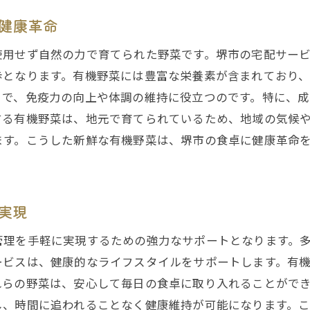
堺市の有機野菜宅配サービスがもたらす健康と便利
健康革命
堺市宅配サービスがもたらす健康効果
堺市の宅配サービスで得られる便利な暮らし
使用せず自然の力で育てられた野菜です。堺市の宅配サー
健康と便利さを両立する堺市の有機野菜宅配
歩となります。有機野菜には豊富な栄養素が含まれており
とで、免疫力の向上や体調の維持に役立つのです。特に、
堺市の宅配サービスで健康的な生活を手に入れる
する有機野菜は、地元で育てられているため、地域の気候
堺市の有機野菜で健康的な習慣を
ます。こうした新鮮な有機野菜は、堺市の食卓に健康革命
便利さが際立つ堺市の有機野菜宅配サービス
定期配送から単発注文まで堺市の有機野菜宅配の活用法
堺市での柔軟な有機野菜宅配の利用法
実現
ライフスタイルに合わせた堺市の宅配活用術
管理を手軽に実現するための強力なサポートとなります。
堺市の宅配サービスで見つける自分スタイル
ービスは、健康的なライフスタイルをサポートします。有
堺市の有機野菜宅配サービスの活用ポイント
れらの野菜は、安心して毎日の食卓に取り入れることがで
堺市の宅配サービスで生活を彩る
し、時間に追われることなく健康維持が可能になります。