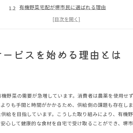
有機野菜宅配が堺市民に選ばれる理由
堺市の健康志向にマッチした有機野菜の魅力
安全性を重視する堺市の消費者が求めるもの
堺市での有機野菜宅配の経済的メリット
堺市の環境保護と有機野菜の役割
サービスを始める理由とは
有機野菜宅配で堺市の食卓が変わる
新鮮な有機野菜が堺市民の食生活を豊かに
堺市での有機野菜料理の幅が広がる
有機野菜の宅配で食卓に安心を届ける
有機野菜の需要が急増しています。消費者は農薬を使用せ
堺市の子供たちにも有機野菜を
業よりも手間と時間がかかるため、供給側の課題も存在し
有機野菜で堺市の伝統料理を見直す
た供給を目指しています。こうした取り組みにより、有機
家庭料理に革命を起こす有機野菜宅配
は安心して健康的な食材を自宅で受け取ることができ、堺
堺市の健康生活を支える有機野菜宅配の魅力