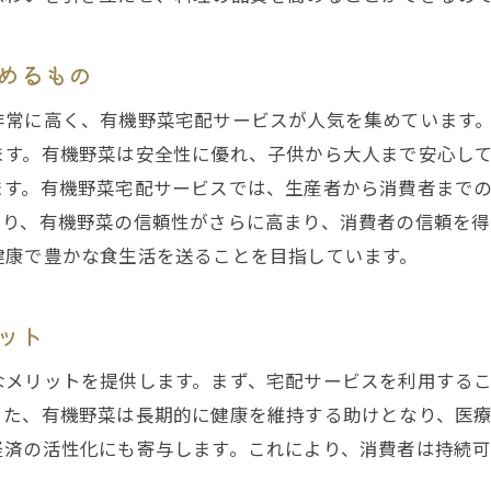
堺市で手軽に健康を手に入れる方法
有機野菜が家庭に与える健康効果を宅配で実感
めるもの
堺市で感じる有機野菜の健康パワー
家族全員の健康を守る堺市の有機野菜
非常に高く、有機野菜宅配サービスが人気を集めています
ます。有機野菜は安全性に優れ、子供から大人まで安心し
堺市での有機野菜による健康改善事例
ます。有機野菜宅配サービスでは、生産者から消費者まで
有機野菜宅配で体質改善を目指す堺市民
より、有機野菜の信頼性がさらに高まり、消費者の信頼を得
堺市での食生活を支える栄養素豊富な有機野菜
健康で豊かな食生活を送ることを目指しています。
堺市の有機野菜宅配サービスで食生活を豊かに
堺市民の食生活を変える有機野菜の魅力
ット
堺市での食生活改善に役立つ有機野菜宅配
なメリットを提供します。まず、宅配サービスを利用する
豊かな食卓を彩る堺市の有機野菜
また、有機野菜は長期的に健康を維持する助けとなり、医
堺市での新しい食習慣を提案する有機野菜
経済の活性化にも寄与します。これにより、消費者は持続
堺市民の食生活を変えるために有機野菜を選ぶ