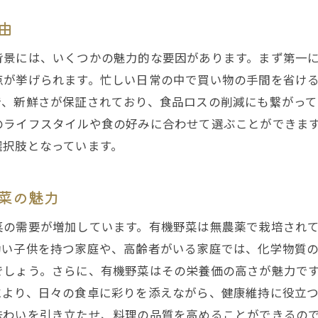
有機野菜がもたらす健康効果とは
由
堺市での健康生活のパートナーとしての有機野菜
背景には、いくつかの魅力的な要因があります。まず第一
堺市民のライフスタイルに合った健康管理
点が挙げられます。忙しい日常の中で買い物の手間を省け
有機野菜宅配で得られる栄養バランスの良さ
で、新鮮さが保証されており、食品ロスの削減にも繋がって
堺市の高齢者に優しい有機野菜宅配サービス
のライフスタイルや食の好みに合わせて選ぶことができま
選択肢となっています。
心と体に優しい堺市の有機野菜ライフ
忙しい堺市民必見！有機野菜宅配の利便性
菜の魅力
時間がない堺市民にこそオススメの宅配サービス
堺市での有機野菜宅配の利用方法
菜の需要が増加しています。有機野菜は無農薬で栽培され
仕事と育児を両立する堺市民に便利な宅配
幼い子供を持つ家庭や、高齢者がいる家庭では、化学物質
でしょう。さらに、有機野菜はその栄養価の高さが魅力で
堺市での簡単で迅速な有機野菜の入手方法
により、日々の食卓に彩りを添えながら、健康維持に役立
堺市民の生活スタイルに合わせた宅配サービス
味わいを引き立たせ、料理の品質を高めることができるの