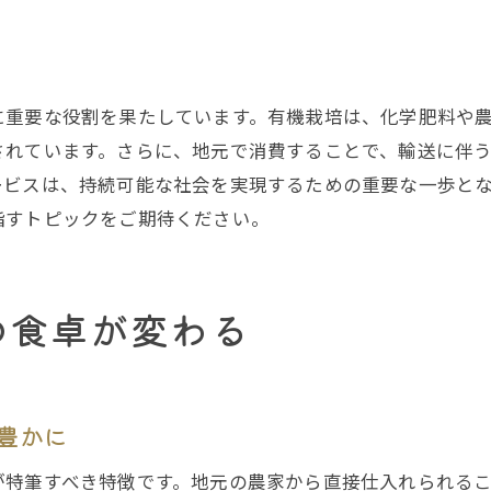
堺市での持続可能な食生活を支援する有機野菜
安心安全な有機野菜を堺市で手軽に入手する方法
堺市で安心して選べる有機野菜のポイント
に重要な役割を果たしています。有機栽培は、化学肥料や
安全基準をクリアした堺市の有機野菜宅配
されています。さらに、地元で消費することで、輸送に伴
堺市民が安心できる有機野菜の原産地
ービスは、持続可能な社会を実現するための重要な一歩と
堺市での有機野菜選びに役立つチェックポイント
指すトピックをご期待ください。
安全性を保証する堺市の有機野菜流通
堺市での有機野菜の選び方と購入方法
の食卓が変わる
有機野菜宅配サービスが堺市の健康を支える理由
堺市での健康志向を支える有機野菜の強み
堺市での健康維持に欠かせない有機野菜
豊かに
家庭の健康を守る堺市の有機野菜宅配
堺市での健康習慣を作る有機野菜の重要性
が特筆すべき特徴です。地元の農家から直接仕入れられる