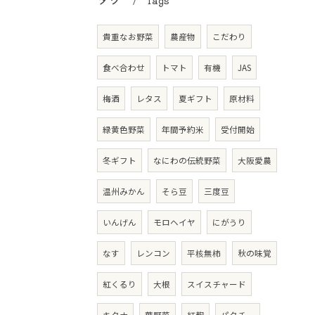
Tags
貴重なお野菜
農産物
こだわり
食べ合わせ
トマト
有機
JAS
梅酒
レタス
夏ギフト
原材料
緑黄色野菜
年間予約米
受付開始
冬ギフト
なにわの伝統野菜
大阪愛農
温州みかん
そら豆
三度豆
いんげん
モロヘイヤ
にがうり
なす
レンコン
平核無柿
秋の味覚
紅くるり
大根
スイスチャード