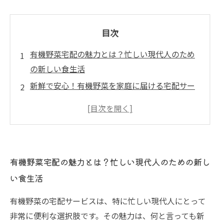
目次
有機野菜宅配の魅力とは？忙しい現代人のため
の新しい食生活
新鮮で安心！有機野菜を家庭に届ける宅配サー
ビスの始まり
新鮮な有機野菜で健康に！化学肥料を使わない
食生活のすすめ
農家から直接届けられる有機野菜：地域との繋
有機野菜宅配の魅力とは？忙しい現代人のための新し
がりを感じよう
い食生活
持続可能な農業を支える！有機野菜宅配サービ
スの利点
有機野菜の宅配サービスは、特に忙しい現代人にとって
家族全員の健康を考える有機野菜の宅配サービ
非常に便利な選択肢です。その魅力は、何と言っても新