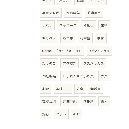
キクナ
葉野菜
紅麹
パクチー
葉たまねぎ
旬の野菜
季節限定
ナバナ
ズッキーニ
不知火
果物
キャベツ
冬と春
花粉症
季節
Gaivota（ガイヴォータ）
天然シリカ水
たけのこ
アク抜き
アスパラガス
当社製品
ほうれん草と小松菜
野菜
宅配
美味しい
安全
無添加
有機栽培
定期宅配
無肥料
食材
安心
セット
新鮮