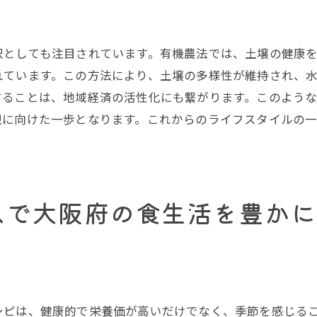
地元の特色ある野菜を知る楽しみ
さ際立つ！大阪府で有機野菜宅配サービスを試す理由
択としても注目されています。有機農法では、土壌の健康
有機野菜の栄養と味の違い
れています。この方法により、土壌の多様性が維持され、
定期便サービスの便利さと安心感
することは、地域経済の活性化にも繋がります。このよう
新鮮な野菜が食卓に与える影響
現に向けた一歩となります。これからのライフスタイルの
利用者の満足度と口コミ
初めての人でも安心のサポート体制
試して実感する健康効果
スで大阪府の食生活を豊かに
府の有機野菜宅配サービスが提供する健康的な食生活の秘
栄養バランスを考慮した食材選び
健康を意識した料理のテクニック
家族みんなが楽しめるヘルシーメニュー
有機野菜を活用したダイエット方法
シピは、健康的で栄養価が高いだけでなく、季節を感じる