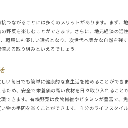
ストレスフリーな食材選びの秘訣
府の有機野菜宅配サービスで持続可能な社会を実現する
環境保護に配慮した農業の推進
直接つながることには多くのメリットがあります。まず、
持続可能な農業の必要性と挑戦
旬の野菜を楽しむことができます。さらに、地元経済の活
で、環境にも優しい選択となり、次世代へ豊かな自然を残
有機農業が地域に与えるポジティブな影響
価値ある取り組みといえるでしょう。
循環型社会を目指す地域の取り組み
地球に優しいライフスタイルの提案
活
未来を見据えた有機野菜の可能性
の農家とつながる大阪府の有機野菜宅配サービス
忙しい毎日でも簡単に健康的な食生活を始めることができ
れるため、安全で栄養価の高い食材を日々取り入れること
農家と消費者の信頼関係を築く仕組み
実現できます。有機野菜は食物繊維やビタミンが豊富で、
地域の農家を支援する理由
買い物の手間を省くことができます。自分のライフスタイ
直接取引がもたらす利点と影響
農家の声を聞く機会としての宅配サービス