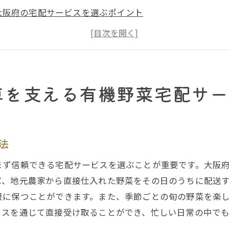
大阪府の宅配サービスを選ぶポイント
有機野菜宅配サービスの利用者の声
地元農家と直接つながるメリット
宅配サービスで簡単に始める健康生活
環境に優しい選択としての有機野菜
卓を支える有機野菜宅配サー
野菜宅配サービスで大阪府の食生活を豊かにする方法
旬の野菜を活用したレシピ提案
新鮮な野菜の保存方法と工夫
法
宅配サービスを活用した食材の無駄を減らす方法
まず信頼できる宅配サービスを選ぶことが重要です。大阪
有機栽培の安全性と栄養価
ば、地元農家から直接仕入れた野菜をその日のうちに配送
大阪府で人気のある有機野菜の種類
限に保つことができます。また、季節ごとの旬の野菜を楽
地元で採れる野菜の特徴と魅力
クスを通じて直接受け取ることができ、忙しい日常の中で
府の有機野菜宅配サービスがもたらす健康と地元経済のメ