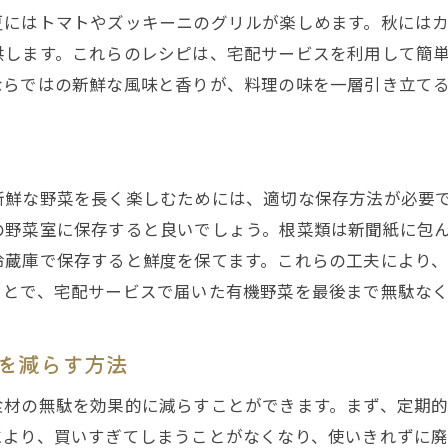
健康的な食生活を支える情報収集
夏にはトマトやズッキーニのグリルが楽しめます。秋には
プロのアドバイスで食生活を改善
供します。これらのレシピは、宅配サービスを利用して簡
ならではの新鮮な風味と香りが、料理の味を一層引き立て
新鮮な野菜を長く楽しむためには、適切な保存方法が必要
の野菜室に保存すると良いでしょう。根菜類は新聞紙に包
冷蔵庫で保存すると鮮度を保てます。これらの工夫により
ことで、宅配サービスで届いた有機野菜を最後まで無駄な
を減らす方法
食材の無駄を効果的に減らすことができます。まず、定期
により、買いすぎてしまうことがなくなり、使いきれずに