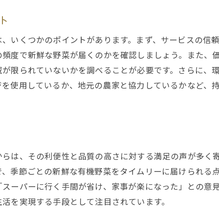
健康的な食生活がもたらす効果
ト
地元経済を支える宅配サービスの役割
は、いくつかのポイントがあります。まず、サービスの信
有機野菜がもたらす環境への影響
の頻度で新鮮な野菜が届くのかを確認しましょう。また、
農家と消費者のつながりを深める取り組み
域が限られていないかを調べることが必要です。さらに、
地域の活性化に貢献するプロジェクト
ジを使用しているか、地元の農家と協力しているかなど、
。
持続可能な社会実現に向けたステップ
い人にぴったり！大阪府の有機野菜宅配サービスで簡単ヘ
時短料理に役立つ野菜の活用法
忙しい日々における食生活の見直し
からは、その利便性と品質の高さに対する満足の声が多く
有機野菜を使った簡単レシピ集
で、季節ごとの新鮮な有機野菜をタイムリーに届けられる
「スーパーに行く手間が省け、家事が楽になった」との意
宅配を利用した栄養バランスの取れた食事
生活を実現する手段として注目されています。
健康維持のための食事プランニング