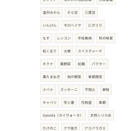
温州みかん
そら豆
三度豆
いんげん
モロヘイヤ
にがうり
なす
レンコン
平核無柿
秋の味覚
紅くるり
大根
スイスチャード
キクナ
葉野菜
紅麹
パクチー
葉たまねぎ
旬の野菜
季節限定
ナバナ
ズッキーニ
不知火
果物
キャベツ
冬と春
花粉症
季節
Gaivota（ガイヴォータ）
天然シリカ水
たけのこ
アク抜き
アスパラガス