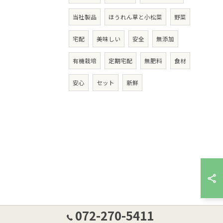
当社製品
ほうれん草と小松菜
野菜
宅配
美味しい
安全
無添加
有機栽培
定期宅配
無肥料
食材
安心
セット
新鮮
072-270-5411