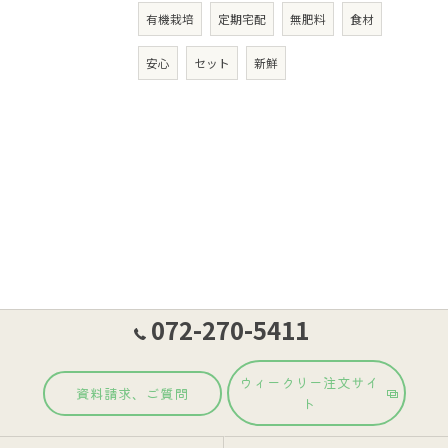
有機栽培
定期宅配
無肥料
食材
安心
セット
新鮮
072-270-5411
ウィークリー注文サイ
資料請求、ご質問
ト