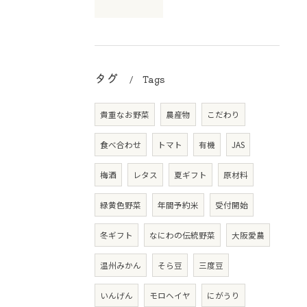
タグ
Tags
貴重なお野菜
農産物
こだわり
食べ合わせ
トマト
有機
JAS
梅酒
レタス
夏ギフト
原材料
緑黄色野菜
年間予約米
受付開始
冬ギフト
なにわの伝統野菜
大阪愛農
温州みかん
そら豆
三度豆
いんげん
モロヘイヤ
にがうり