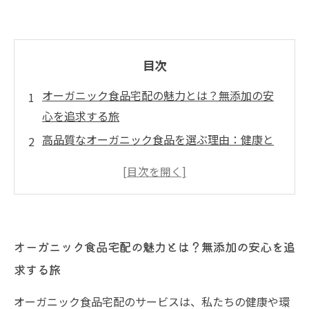
目次
オーガニック食品宅配の魅力とは？無添加の安
心を追求する旅
高品質なオーガニック食品を選ぶ理由：健康と
環境への影響
厳選された農家とのつながり：オーガニック食
品の新しい流通
宅配サービスの進化：手軽に楽しむオーガニッ
オーガニック食品宅配の魅力とは？無添加の安心を追
クライフ
求する旅
オーガニック食品宅配を利用した感動の体験談
安心して選べる！オーガニック食品宅配の選び
オーガニック食品宅配のサービスは、私たちの健康や環