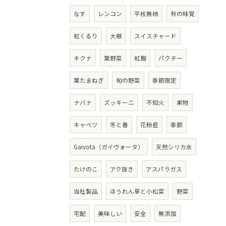
なす
レンコン
平核無柿
秋の味覚
紅くるり
大根
スイスチャード
キクナ
葉野菜
紅麹
パクチー
葉たまねぎ
旬の野菜
季節限定
ナバナ
ズッキーニ
不知火
果物
キャベツ
冬と春
花粉症
季節
Gaivota（ガイヴォータ）
天然シリカ水
たけのこ
アク抜き
アスパラガス
当社製品
ほうれん草と小松菜
野菜
宅配
美味しい
安全
無添加