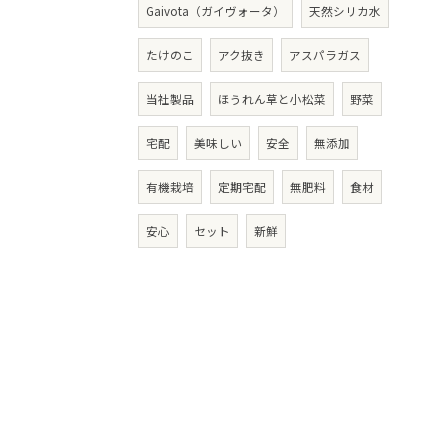
Gaivota（ガイヴォータ）
天然シリカ水
たけのこ
アク抜き
アスパラガス
当社製品
ほうれん草と小松菜
野菜
宅配
美味しい
安全
無添加
有機栽培
定期宅配
無肥料
食材
安心
セット
新鮮