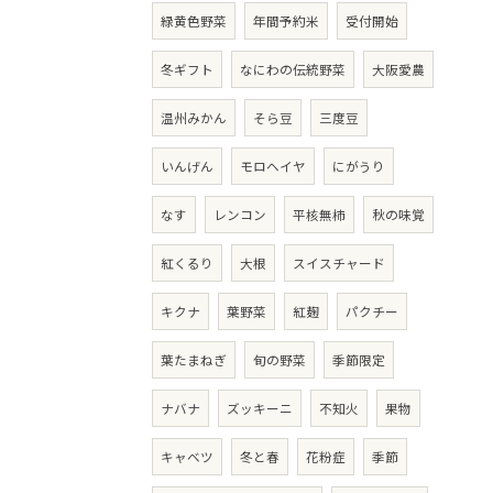
緑黄色野菜
年間予約米
受付開始
冬ギフト
なにわの伝統野菜
大阪愛農
温州みかん
そら豆
三度豆
いんげん
モロヘイヤ
にがうり
なす
レンコン
平核無柿
秋の味覚
紅くるり
大根
スイスチャード
キクナ
葉野菜
紅麹
パクチー
葉たまねぎ
旬の野菜
季節限定
ナバナ
ズッキーニ
不知火
果物
キャベツ
冬と春
花粉症
季節