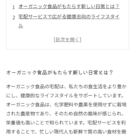
オーガニック食品がもたらす新しい日常とは？
宅配サービスで広がる健康志向のライフスタイ
ル
選ばれる理由：安心して選ぶオーガニックの魅
力
利便性が生む幸せ：忙しいあなたにぴったりの
選択
オーガニック食品がもたらす新しい日常とは？
持続可能な未来へ：オーガニック食品が支える
地球環境
オーガニック食品の宅配は、私たちの食生活をより豊か
体が喜ぶオーガニック食品の食べ方と活用法
にし、健康的なライフスタイルをサポートしています。
安心感が選ぶ力に：オーガニック宅配サービス
オーガニック食品は、化学肥料や農薬を使用せずに栽培
の新しいトレンド
された農産物であり、そのため自然の風味が感じられ、
栄養価も高いことで知られています。宅配サービスを利
用することで、忙しい現代人も新鮮で質の高い食材を簡