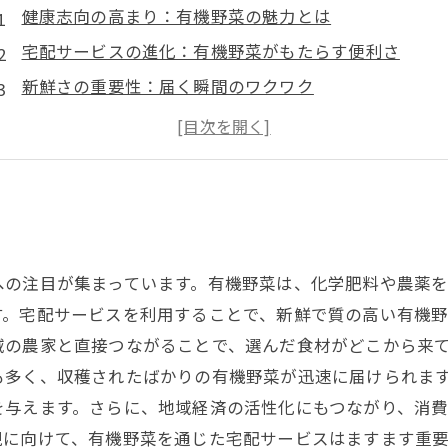
健康志向の高まり：有機野菜の魅力とは
宅配サービスの進化：有機野菜がもたらす便利さ
新鮮さの重要性：届く瞬間のワクワク
地域経済への貢献：有機野菜宅配の社会的意義
環境に優しい選択肢：持続可能なライフスタイルの実
消費者が安心して選ぶ基準とは
有機野菜と共に築く未来：産地とのつながりを深める
への注目が集まっています。有機野菜は、化学肥料や農薬
す。宅配サービスを利用することで、新鮮で質の高い有機
域の農家と直接つながることで、選んだ食材がどこから来て
も多く、収穫されたばかりの有機野菜が迅速に届けられま
を与えます。さらに、地域経済の活性化にもつながり、消
現に向けて、有機野菜を通じた宅配サービスはますます重