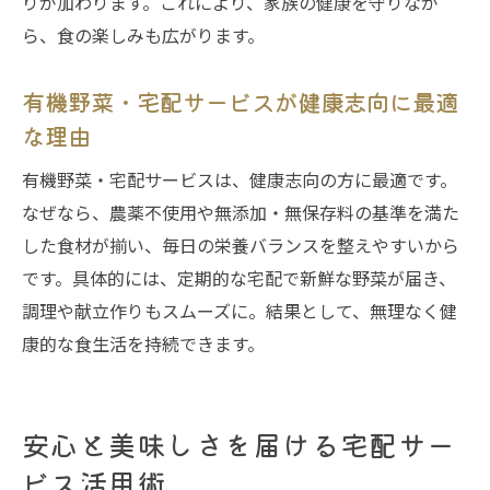
りが加わります。これにより、家族の健康を守りなが
感
ら、食の楽しみも広がります。
野菜宅配と一緒に届く加工品のおすすめ活
用法
有機野菜・宅配サービスが健康志向に最適
な理由
無添加加工品で広がる健康志向のレシピ提
案
有機野菜・宅配サービスは、健康志向の方に最適です。
自然農法野菜宅配と無添加食品の組み合わ
なぜなら、農薬不使用や無添加・無保存料の基準を満た
せ術
した食材が揃い、毎日の栄養バランスを整えやすいから
有機野菜・宅配サービスが変える毎日の食
です。具体的には、定期的な宅配で新鮮な野菜が届き、
習慣
調理や献立作りもスムーズに。結果として、無理なく健
康的な食生活を持続できます。
サステナブルな暮らしに宅配野菜が最適な理由
有機野菜・宅配サービスが環境に優しい選
択となる背景
安心と美味しさを届ける宅配サー
自然農法野菜宅配を続けて未来の地球を守
ビス活用術
る方法