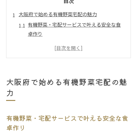
目次
大阪府で始める有機野菜宅配の魅力
有機野菜・宅配サービスで叶える安全な食
卓作り
農薬不使用野菜が選ばれる宅配サービスの
理由
無添加加工品も届く有機野菜宅配のメリッ
ト
大阪府で始める有機野菜宅配の魅
大阪府で人気の野菜宅配とサブスクの特徴
力
自然農法野菜宅配で味わう旬のおいしさ体
験
有機野菜・宅配サービスが健康志向に最適
有機野菜・宅配サービスで叶える安全な食
な理由
卓作り
安心と美味しさを届ける宅配サービス活用術