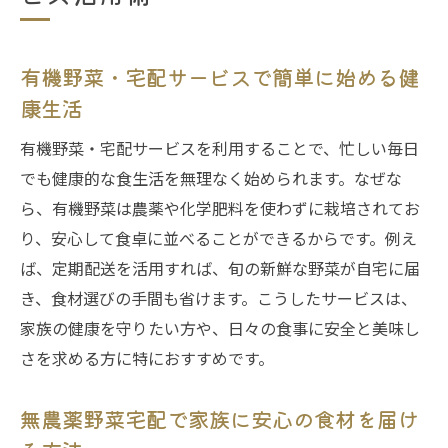
無農薬野菜宅配で感じるサステナブルな暮
らしの魅力
有機野菜・宅配サービスで簡単に始める健
宅配サービスでできる食品ロス削減のアイ
康生活
デア
有機野菜・宅配サービスを利用することで、忙しい毎日
有機野菜・宅配サービスが地域社会に与え
でも健康的な食生活を無理なく始められます。なぜな
る良い影響
ら、有機野菜は農薬や化学肥料を使わずに栽培されてお
エコな生活に一歩近づく有機野菜宅配の活
り、安心して食卓に並べることができるからです。例え
用法
ば、定期配送を活用すれば、旬の新鮮な野菜が自宅に届
旬の有機野菜を楽しむ大阪府の新提案
き、食材選びの手間も省けます。こうしたサービスは、
有機野菜・宅配サービスで旬の味覚を満喫
家族の健康を守りたい方や、日々の食事に安全と美味し
する方法
さを求める方に特におすすめです。
大阪府で味わう季節野菜の宅配活用術
無農薬野菜宅配で家族に安心の食材を届け
自然農法野菜宅配とサブスクで広がる食卓
の彩り