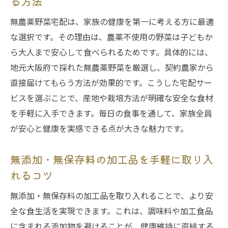
る方法
旬野菜を使ったおすすめレシピと宅配の相
無農薬野菜宅配は、家族の健康を第一に考える方に最適
性
な選択です。その理由は、農薬不使用の野菜は子どもか
宅配サービスで知る旬の有機野菜の魅力と
ら大人まで安心して食べられるためです。具体的には、
特徴
地元大阪府で採れた無農薬野菜を厳選し、契約農家から
家族で楽しむ旬の有機野菜・宅配サービス
直接届けてもらう方法が効果的です。こうした宅配サー
活用法
ビスを選ぶことで、産地や栽培方法が明確な安全な食材
を手軽に入手できます。毎日の食事を通して、家族全員
宅配サービスで始める家族の健康管理法
が安心と健康を実感できる点が大きな魅力です。
有機野菜・宅配サービスで叶う毎日の健康
管理術
無添加・無保存料の加工品を手軽に取り入
農薬不使用野菜宅配が家族の健康を守るポ
れるコツ
イント
無添加・無保存料の加工品を取り入れることで、より安
宅配サービスで簡単に実践できる栄養バラ
全な食生活を実現できます。これは、調味料や加工食品
ンスの工夫
に含まれる添加物を避けることが、健康維持に直結する