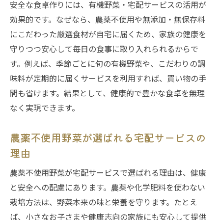
安全な食卓作りには、有機野菜・宅配サービスの活用が
有機野菜・宅配サービスで簡単に始める健
効果的です。なぜなら、農薬不使用や無添加・無保存料
康生活
にこだわった厳選食材が自宅に届くため、家族の健康を
無農薬野菜宅配で家族に安心の食材を届け
守りつつ安心して毎日の食事に取り入れられるからで
る方法
す。例えば、季節ごとに旬の有機野菜や、こだわりの調
無添加・無保存料の加工品を手軽に取り入
味料が定期的に届くサービスを利用すれば、買い物の手
れるコツ
間も省けます。結果として、健康的で豊かな食卓を無理
野菜配達やサブスクの賢い利用で時短を実
なく実現できます。
現する
農薬不使用野菜が選ばれる宅配サービスの
自然農法野菜宅配の口コミや評判の活かし
方
理由
有機野菜・宅配サービスで日々の献立を充
農薬不使用野菜が宅配サービスで選ばれる理由は、健康
実させる
と安全への配慮にあります。農薬や化学肥料を使わない
有機野菜・宅配サービス選び方のポイント
栽培方法は、野菜本来の味と栄養を守ります。たとえ
有機野菜・宅配サービスの比較で失敗しな
ば、小さなお子さまや健康志向の家族にも安心して提供