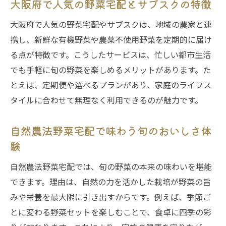
大阪府で人気の野菜宅配とサブスクの特徴
自然農法野菜宅配の栄養価と安心を徹底解
大阪府で人気の野菜宅配やサブスクは、地域の農家と連
説
携し、新鮮な有機野菜や農薬不使用野菜を定期的に届け
無農薬野菜の安全性と美味しさを感じる理
る点が特徴です。こうしたサービスは、忙しい都市生活
由
でも手軽に旬の野菜を楽しめるメリットがあります。た
宅配サービスで実現する毎日のバランス献
とえば、定期便や選べるプランがあり、家庭のライフス
立
タイルに合わせて無理なく利用できるのが魅力です。
自然農法野菜宅配の体験談と利用するメリ
ット
自然農法野菜宅配で味わう旬のおいしさ体
家族の健康管理にも役立つ有機野菜・宅配
験
サービス
自然農法野菜宅配では、旬の野菜の本来の味わいを堪能
無添加加工品も充実の宅配で食卓革命
できます。理由は、自然の力を活かした栽培が野菜の旨
有機野菜・宅配サービスで無添加調味料を
みや栄養を最大限に引き出すからです。例えば、季節ご
選ぶ価値
とに変わる野菜セットを楽しむことで、食卓に四季の彩
無保存料の加工品宅配が食卓に与える安心