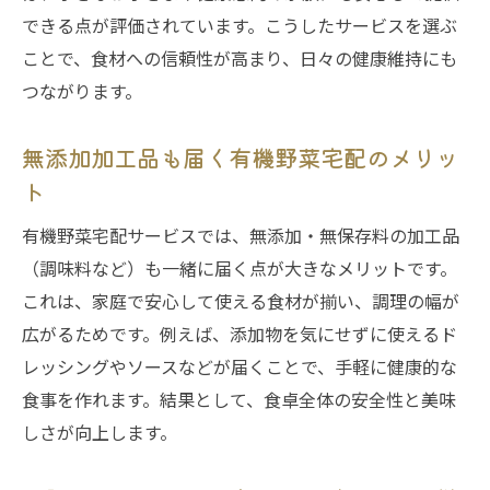
いコツ
できる点が評価されています。こうしたサービスを選ぶ
ことで、食材への信頼性が高まり、日々の健康維持にも
野菜宅配とサブスクの違いを知り賢く選ぶ
つながります。
方法
農薬不使用や無添加にこだわるポイントを
無添加加工品も届く有機野菜宅配のメリッ
解説
ト
自然農法野菜宅配の安全性と品質を見極め
る基準
有機野菜宅配サービスでは、無添加・無保存料の加工品
（調味料など）も一緒に届く点が大きなメリットです。
口コミや評判から見る有機野菜・宅配サー
これは、家庭で安心して使える食材が揃い、調理の幅が
ビス選び
広がるためです。例えば、添加物を気にせずに使えるド
家族に合った宅配サービスの選択と活用の
レッシングやソースなどが届くことで、手軽に健康的な
ヒント
食事を作れます。結果として、食卓全体の安全性と美味
自然農法野菜宅配で叶える健康生活
しさが向上します。
有機野菜・宅配サービスが健康生活に与え
る効果