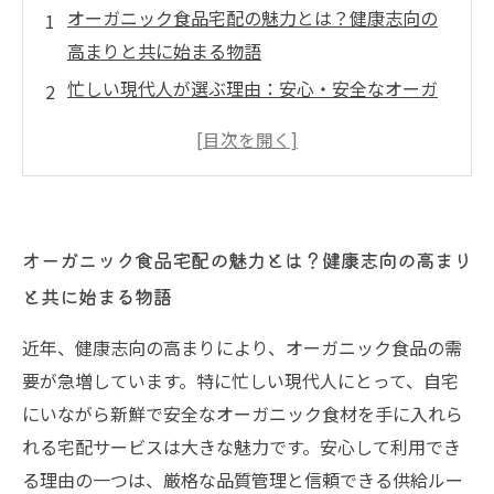
オーガニック食品宅配の魅力とは？健康志向の
高まりと共に始まる物語
忙しい現代人が選ぶ理由：安心・安全なオーガ
ニック食品宅配サービスの秘密
品質管理の舞台裏：新鮮で安全な食材を届ける
ための工夫とは？
信頼できる供給ルートが支える安心感：宅配サ
オーガニック食品宅配の魅力とは？健康志向の高まり
ービスの見えない努力
と共に始まる物語
利用者の声から見る、オーガニック食品宅配で
変わる生活の質
近年、健康志向の高まりにより、オーガニック食品の需
宅配で始める健康生活：オーガニック食品の新
要が急増しています。特に忙しい現代人にとって、自宅
しい選び方と楽しみ方
にいながら新鮮で安全なオーガニック食材を手に入れら
これからの食卓に欠かせない宅配サービスの未
れる宅配サービスは大きな魅力です。安心して利用でき
来とオーガニック食品の可能性
る理由の一つは、厳格な品質管理と信頼できる供給ルー