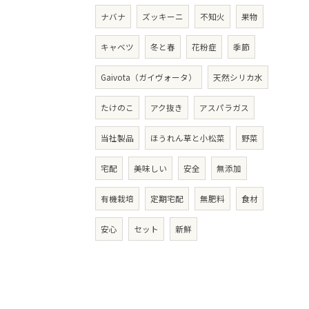
ナバナ
ズッキーニ
不知火
果物
キャベツ
冬と春
花粉症
季節
Gaivota（ガイヴォータ）
天然シリカ水
たけのこ
アク抜き
アスパラガス
当社製品
ほうれん草と小松菜
野菜
宅配
美味しい
安全
無添加
有機栽培
定期宅配
無肥料
食材
安心
セット
新鮮