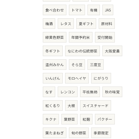
食べ合わせ
トマト
有機
JAS
梅酒
レタス
夏ギフト
原材料
緑黄色野菜
年間予約米
受付開始
冬ギフト
なにわの伝統野菜
大阪愛農
温州みかん
そら豆
三度豆
いんげん
モロヘイヤ
にがうり
なす
レンコン
平核無柿
秋の味覚
紅くるり
大根
スイスチャード
キクナ
葉野菜
紅麹
パクチー
葉たまねぎ
旬の野菜
季節限定