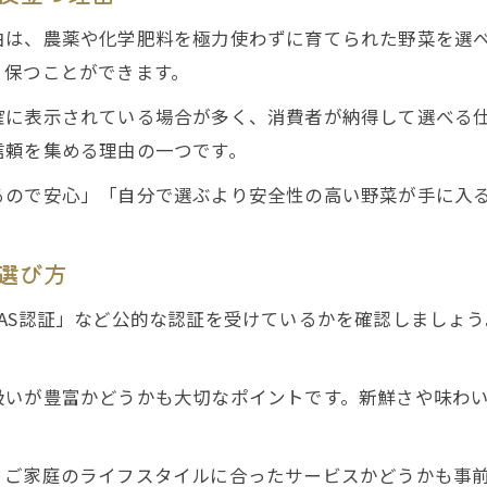
有機野菜宅配がもたらす生活の変化
由は、農薬や化学肥料を極力使わずに育てられた野菜を選
く保つことができます。
地元堺市で広がる有機野菜生活の魅力
宅配サービスが叶えるオーガニックな暮らし
確に表示されている場合が多く、消費者が納得して選べる
信頼を集める理由の一つです。
安心できる野菜を宅配で手に入れるポイント
有機野菜・宅配サービスで安全な野菜を選ぶコツ
るので安心」「自分で選ぶより安全性の高い野菜が手に入
食の安全を守るための宅配活用ポイント
堺市で選ばれる有機野菜宅配の理由
選び方
安心感を高める有機野菜宅配のチェック項目
AS認証」など公的な認証を受けているかを確認しましょ
宅配サービスで失敗しない野菜選びの工夫
扱いが豊富かどうかも大切なポイントです。新鮮さや味わ
、ご家庭のライフスタイルに合ったサービスかどうかも事