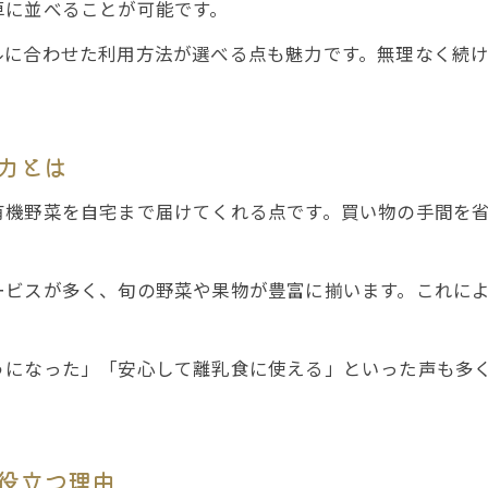
卓に並べることが可能です。
食の安全を守るために選ぶ有機野菜宅配
ルに合わせた利用方法が選べる点も魅力です。無理なく続
日常使いしやすい有機野菜宅配の工夫
子育て世帯が安心できる食材選びの秘訣
有機野菜・宅配サービスの安全な使い方
力とは
自然の恵みを届ける宅配サービスの選び方とは
有機野菜を自宅まで届けてくれる点です。買い物の手間を
有機野菜・宅配サービス選びで重視したい点
食の安全を守るための選び方のポイント
ービスが多く、旬の野菜や果物が豊富に揃います。これに
堺市で満足度が高い有機野菜宅配の特徴
自然の恵みを活かす宅配サービスの選定法
うになった」「安心して離乳食に使える」といった声も多
家族の健康を考えた有機野菜宅配の選び方
堺市で広がるオーガニックライフの始め方
有機野菜・宅配サービスで始める堺市の新習慣
役立つ理由
堺市でオーガニックライフを楽しむコツ