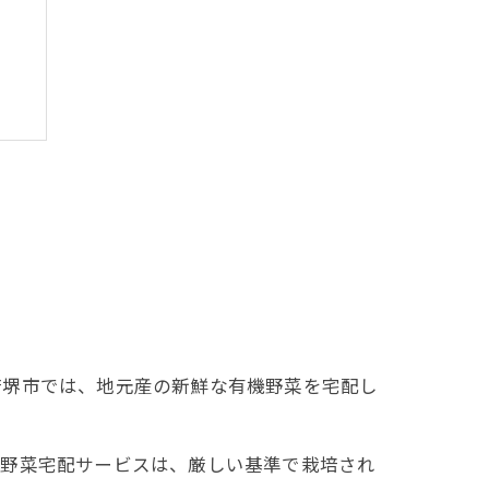
由
府堺市では、地元産の新鮮な有機野菜を宅配し
機野菜宅配サービスは、厳しい基準で栽培され