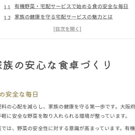
有機野菜・宅配サービスで始める食の安全な毎日
家族の健康を守る宅配サービスの魅力とは
有機野菜宅配が安心な食卓づくりに役立つ理由
堺市で広がる安心の有機野菜宅配の選び方
宅配サービスが叶える忙しい家庭の食の安心
忙しい子育て世代に選ばれる宅配サービスの魅力
家族の安心な食卓づくり
有機野菜・宅配サービスが子育て家庭に喜ばれる理
時間を有効活用できる宅配サービスの便利さ
安心して利用できる有機野菜宅配のポイント
の安全な毎日
堺市で見つかる子育て世代向け宅配サービス
肥料の心配を減らし、家族の健康を守る第一歩です。大阪
食の安全を守る有機野菜宅配の使い方
手軽に安全な野菜を取り入れられる環境が整っています。
食の安全を堺市でかなえる有機野菜活用法
庭では、野菜の安全性に対する意識が高まっています。有
堺市で有機野菜・宅配サービスを活用する方法