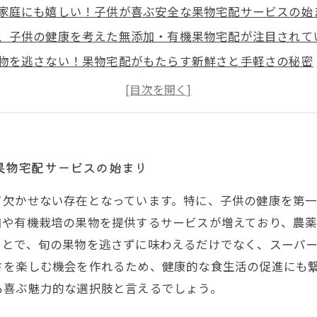
家庭にも嬉しい！子供が喜ぶ安全な果物宅配サービスの始
、子供の健康を考えた無添加・有機果物宅配が注目されて
物を逃さない！果物宅配がもたらす新鮮さと手軽さの秘密
ーに行く時間を削減！忙しい親に最適な果物宅配のメリッ
健やかな食生活を支える果物宅配サービスの選び方と活用
配で家族みんなが笑顔に！安全で美味しい果物の魅力とは
らの果物購入は宅配で決まり！安心・便利なサービスの未
果物宅配サービスの始まり
て欠かせない存在となっています。特に、子供の健康を第
加や有機栽培の果物を提供するサービスが増えており、農
ことで、旬の果物を逃さずに味わえるだけでなく、スーパ
さを楽しむ機会を作れるため、健康的な食生活の促進にも
も喜ぶ魅力的な選択肢と言えるでしょう。