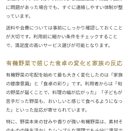
に問題があった場合でも、すぐに連絡しやすい体制が整
宅配利用者の声でわかる選ばれる理由
っています。
大阪府家庭が感じた宅配のメリットとは
送料や会費については事前にしっかり確認しておくこと
有機野菜宅配の満足度が高いポイント公開
が大切です。利用前に細かい条件をチェックすること
宅配サービス利用で得られる意外な利点
で、満足度の高いサービス選びが可能となります。
有機野菜で感じた食卓の変化と家族の反応
有機野菜の宅配を始めて最も大きく変化したのは「家族
の健康意識」と「食卓の彩り」です。利用者からは「旬
の野菜が届くことで、料理の幅が広がった」「子どもが
苦手だった野菜も、おいしいと感じて食べるようになっ
た」といった反応が寄せられています。
特に、野菜本来の甘みや香りが強い有機野菜は、素材そ
のものの味を活かしたシンプルな調理でも十分に満足で