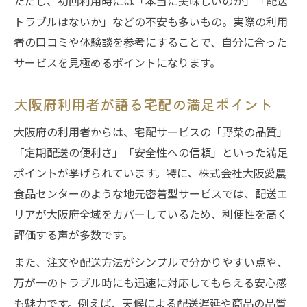
ただし、初回利用時には「本当に美味しいのか」「配送
は
トラブルはないか」などの不安も多いもの。実際の利用
大阪府の利用者が注目する安全ポイント
者の口コミや体験談を参考にすることで、自分に合った
有機野菜宅配の基準と信頼できる見極め方
サービスを見極めるポイントになります。
宅配サービスで確認したい安全性のポイン
ト
大阪府利用者が語る宅配の満足ポイント
大阪府で話題の食卓サポート術公開
大阪府の利用者からは、宅配サービスの「野菜の品質」
有機野菜・宅配サービスで簡単食卓サポー
「定期配送の便利さ」「安全性への信頼」といった満足
ト
ポイントが挙げられています。特に、株式会社大阪愛農
宅配利用でできる時短と健康の両立術
食品センターのような地元密着型サービスでは、配送エ
大阪府の家庭が実践する野菜活用アイデア
リアが大阪府全域をカバーしているため、利便性を高く
評価する声が多数です。
有機野菜宅配で叶う食事の工夫とコツ
宅配サービスと家事効率UPのヒントを紹介
また、注文や配送方法がシンプルで分かりやすい点や、
利用者の声から見る宅配サービスの魅力
万が一のトラブル時にも迅速に対応してもらえる安心感
も魅力です。例えば、天候による配送遅延や商品の品質
有機野菜・宅配サービスの魅力を徹底分析