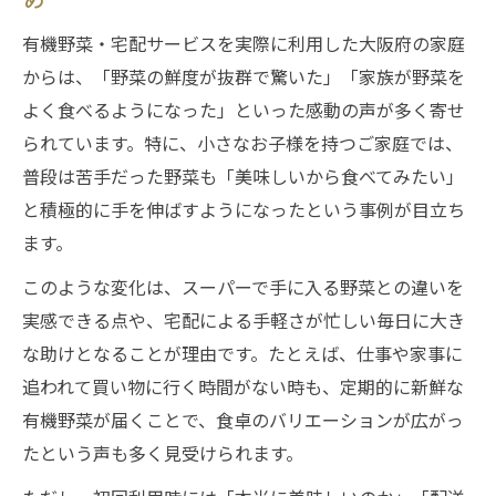
宅配サービス導入後の家族のリアルな声
有機野菜・宅配サービスを実際に利用した大阪府の家庭
子どもの食いつきが変わる理由とは
からは、「野菜の鮮度が抜群で驚いた」「家族が野菜を
よく食べるようになった」といった感動の声が多く寄せ
有機野菜・宅配サービスで子どもが喜ぶ食
られています。特に、小さなお子様を持つご家庭では、
卓
普段は苦手だった野菜も「美味しいから食べてみたい」
宅配野菜の新鮮さが子どもに与える影響
と積極的に手を伸ばすようになったという事例が目立ち
大阪府利用者が語る子どもの変化とコツ
ます。
有機野菜宅配で好き嫌いが減る理由を解説
このような変化は、スーパーで手に入る野菜との違いを
宅配サービスで子どもが野菜好きになる秘
実感できる点や、宅配による手軽さが忙しい毎日に大き
訣
な助けとなることが理由です。たとえば、仕事や家事に
安全性重視の有機野菜宅配を選ぶコツ
追われて買い物に行く時間がない時も、定期的に新鮮な
有機野菜・宅配サービス選びで安全性を重
有機野菜が届くことで、食卓のバリエーションが広がっ
視
たという声も多く見受けられます。
安心して利用できる宅配サービスの特徴と