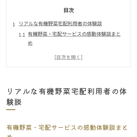
目次
リアルな有機野菜宅配利用者の体験談
有機野菜・宅配サービスの感動体験談まと
め
大阪府利用者が語る宅配の満足ポイント
有機野菜で感じた食卓の変化と家族の反応
宅配サービス選びで重視したポイントとは
有機野菜・宅配サービス利用で得た安心感
リアルな有機野菜宅配利用者の体
宅配サービスで家族の食卓に変化を実感
験談
有機野菜・宅配サービスで食卓が豊かに
宅配で毎日の献立がどう変わるのか検証
有機野菜・宅配サービスの感動体験談まと
大阪府の家庭が実感した食事の変化とは
め
有機野菜宅配で家族の健康意識が向上