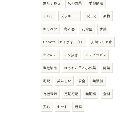
葉たまねぎ
旬の野菜
季節限定
ナバナ
ズッキーニ
不知火
果物
キャベツ
冬と春
花粉症
季節
Gaivota（ガイヴォータ）
天然シリカ水
たけのこ
アク抜き
アスパラガス
当社製品
ほうれん草と小松菜
野菜
宅配
美味しい
安全
無添加
有機栽培
定期宅配
無肥料
食材
安心
セット
新鮮