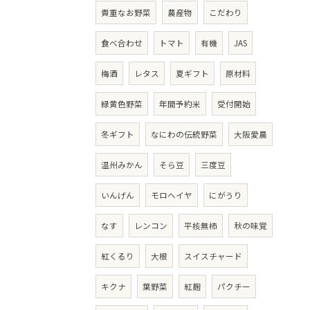
貴重なお野菜
農産物
こだわり
食べ合わせ
トマト
有機
JAS
梅酒
レタス
夏ギフト
原材料
緑黄色野菜
年間予約米
受付開始
冬ギフト
なにわの伝統野菜
大阪愛農
温州みかん
そら豆
三度豆
いんげん
モロヘイヤ
にがうり
なす
レンコン
平核無柿
秋の味覚
紅くるり
大根
スイスチャード
キクナ
葉野菜
紅麹
パクチー