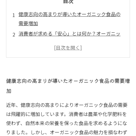
目次
健康志向の高まりが導いたオーガニック食品の
需要増加
消費者が求める「安心」とは何か？オーガニッ
ク食品の魅力
安全なオーガニック食品を届けるために必要な
流通体制とは
宅配サービスが果たす鮮度維持と消費者ニーズ
健康志向の高まりが導いたオーガニック食品の需要増
への対応力
加
未来を支える宅配の役割：安心のオーガニック
食品流通の展望
近年、健康志向の高まりによりオーガニック食品の需要
宅配業界が推進するオーガニック食品の普及と
は飛躍的に増加しています。消費者は農薬や化学肥料を
消費者満足
使わず、自然本来の栄養を保った食品を求めるようにな
オーガニック食品と宅配が創る、健康で安心な
りました。しかし、オーガニック食品の魅力を損なわず