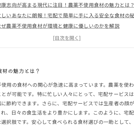
健康志向が高まる現代に注目！農薬不使用食材の魅力とは
忙しいあなたに朗報！宅配で簡単に手に入る安全な食材の
なぜ農薬不使用食材が環境と健康に優しいのかを解説
宅配サービスを使って新鮮・安全な食材を自宅に届ける方
利用者の声でわかる、農薬不使用食材宅配の嬉しいメリッ
宅配で始める安心・安全な食生活。あなたの食卓が変わる
今すぐ試そう！農薬不使用の食材を宅配で手軽に始めるポ
食材の魅力とは？
不使用の食材への関心が急速に高まっています。農薬を使
ことが可能です。特に忙しい人々にとって、宅配サービス
幅に節約できます。さらに、宅配サービスでは生産者の顔
され、日々の食生活をより豊かにします。このように、宅
な選択肢です。安心して食べられる食材選びの一助として