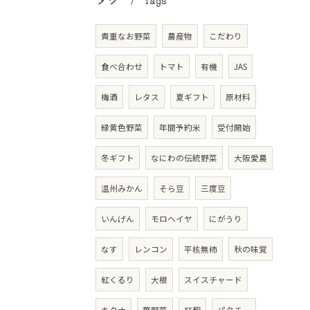
Tags
貴重なお野菜
農産物
こだわり
食べ合わせ
トマト
有機
JAS
梅酒
レタス
夏ギフト
原材料
緑黄色野菜
年間予約米
受付開始
冬ギフト
なにわの伝統野菜
大阪愛農
温州みかん
そら豆
三度豆
いんげん
モロヘイヤ
にがうり
なす
レンコン
平核無柿
秋の味覚
紅くるり
大根
スイスチャード