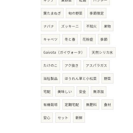
キクナ
葉野菜
紅麹
パクチー
葉たまねぎ
旬の野菜
季節限定
ナバナ
ズッキーニ
不知火
果物
キャベツ
冬と春
花粉症
季節
Gaivota（ガイヴォータ）
天然シリカ水
たけのこ
アク抜き
アスパラガス
当社製品
ほうれん草と小松菜
野菜
宅配
美味しい
安全
無添加
有機栽培
定期宅配
無肥料
食材
安心
セット
新鮮