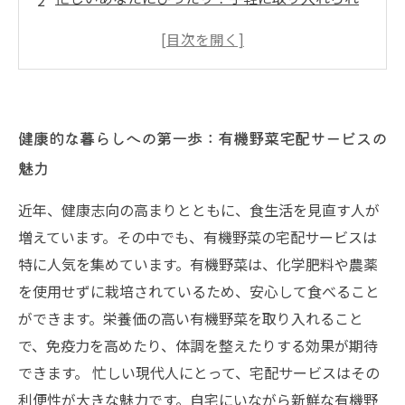
る有機野菜の利点
有機野菜がもたらす栄養と安心：化学肥料や農
薬なしの選択
宅配サービスで広がる食卓の彩り：新鮮な有機
健康的な暮らしへの第一歩：有機野菜宅配サービスの
野菜の楽しみ方
魅力
体も心も満たす食生活：有機野菜で実現する健
康ライフスタイル
近年、健康志向の高まりとともに、食生活を見直す人が
お試ししてみよう！有機野菜宅配の実際の体験
増えています。その中でも、有機野菜の宅配サービスは
談
特に人気を集めています。有機野菜は、化学肥料や農薬
変わり始めた私の食生活：有機野菜を取り入れ
を使用せずに栽培されているため、安心して食べること
た健康的な未来
ができます。栄養価の高い有機野菜を取り入れること
で、免疫力を高めたり、体調を整えたりする効果が期待
できます。 忙しい現代人にとって、宅配サービスはその
利便性が大きな魅力です。自宅にいながら新鮮な有機野