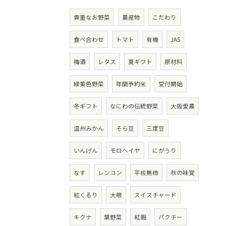
貴重なお野菜
農産物
こだわり
食べ合わせ
トマト
有機
JAS
梅酒
レタス
夏ギフト
原材料
緑黄色野菜
年間予約米
受付開始
冬ギフト
なにわの伝統野菜
大阪愛農
温州みかん
そら豆
三度豆
いんげん
モロヘイヤ
にがうり
なす
レンコン
平核無柿
秋の味覚
紅くるり
大根
スイスチャード
キクナ
葉野菜
紅麹
パクチー