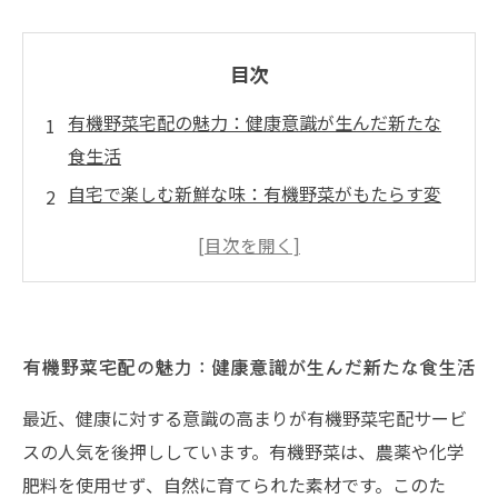
目次
有機野菜宅配の魅力：健康意識が生んだ新たな
食生活
自宅で楽しむ新鮮な味：有機野菜がもたらす変
化
忙しい日常に寄り添う：有機野菜宅配の利点
持続可能な未来を考える：有機農業の可能性
地域社会を守る選択：あなたの食材がもたらす
有機野菜宅配の魅力：健康意識が生んだ新たな食生活
影響
有機野菜宅配が拓く新しい生活様式
最近、健康に対する意識の高まりが有機野菜宅配サービ
未来の食卓に向けて：持続可能で健康的な食環
スの人気を後押ししています。有機野菜は、農薬や化学
境の実現
肥料を使用せず、自然に育てられた素材です。このた