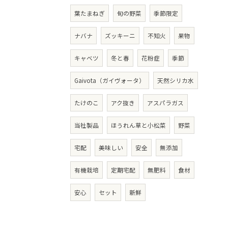
葉たまねぎ
旬の野菜
季節限定
ナバナ
ズッキーニ
不知火
果物
キャベツ
冬と春
花粉症
季節
Gaivota（ガイヴォータ）
天然シリカ水
たけのこ
アク抜き
アスパラガス
当社製品
ほうれん草と小松菜
野菜
宅配
美味しい
安全
無添加
有機栽培
定期宅配
無肥料
食材
安心
セット
新鮮