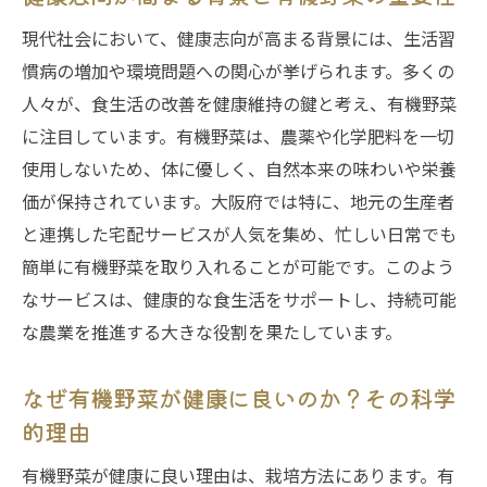
化
現代社会において、健康志向が高まる背景には、生活習
有機野菜を取り入れることの心理的効果
慣病の増加や環境問題への関心が挙げられます。多くの
宅配サービスがもたらす食の多様性
人々が、食生活の改善を健康維持の鍵と考え、有機野菜
有機野菜で彩る健康的な食卓の提案
に注目しています。有機野菜は、農薬や化学肥料を一切
使用しないため、体に優しく、自然本来の味わいや栄養
食卓革命をサポートする宅配サービスの選
価が保持されています。大阪府では特に、地元の生産者
び方
と連携した宅配サービスが人気を集め、忙しい日常でも
手軽に健康！有機野菜宅配サービスで栄養豊富
簡単に有機野菜を取り入れることが可能です。このよう
な食事を実現
なサービスは、健康的な食生活をサポートし、持続可能
有機野菜宅配サービスの簡単な始め方
な農業を推進する大きな役割を果たしています。
栄養価の高い食事を実現する宅配の活用法
手軽に試せる有機野菜のレシピ集
なぜ有機野菜が健康に良いのか？その科学
宅配サービス利用で栄養バランスが向上す
的理由
る理由
有機野菜が健康に良い理由は、栽培方法にあります。有