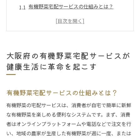
有機野菜宅配サービスの仕組みとは？
大阪府で人気の有機野菜宅配サービスの特
徴
健康志向が高まる背景と有機野菜の重要性
なぜ有機野菜が健康に良いのか？その科学
大阪府の有機野菜宅配サービスが
的理由
健康生活に革命を起こす
大阪府の有機野菜生産者とのつながりを深
める方法
有機野菜宅配サービス利用者の声と実績
有機野菜宅配サービスの仕組みとは？
忙しい日々にこそ有機野菜宅配サービスで栄養
有機野菜の宅配サービスは、消費者が自宅で簡単に新鮮
バランスを
な有機野菜を楽しめる便利なシステムです。まず、消費
時間がない人こそおすすめ！宅配サービス
者はオンラインプラットフォームや電話などで注文を行
の利点
い、地域の農家が生産した有機野菜が週に一度、または
有機野菜宅配で手軽に栄養バランスを整え