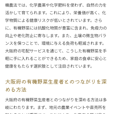
有機野菜がもたらす健康効果を実感
機農法では、化学農薬や化学肥料を使わず、自然の力を
栄養豊富な食生活をサポートする宅配サー
活かして育てられます。これにより、栄養価が高く、化
ビス
学物質による健康リスクが低いとされています。さら
地域とつながる有機野菜宅配サービスで持続可
に、有機野菜には抗酸化物質が豊富に含まれ、免疫力の
能な未来を
向上や老化防止に寄与します。また、土壌の微生物バラ
地域経済を支える有機野菜宅配サービスの
ンスを保つことで、環境に与える負荷も軽減されます。
役割
大阪府の宅配サービスを通じて、こうした有機野菜を手
軽に手に入れることができるため、家庭の食卓に安心と
持続可能な農業を支援するための選択肢
健康をもたらす選択肢として注目されています。
地元と消費者をつなぐ持続可能なモデル
環境にも優しい有機野菜宅配の取り組み
大阪府の有機野菜生産者とのつながりを深
地域コミュニティへの貢献と宅配サービス
める方法
持続可能な未来を考えるきっかけとしての
大阪府の有機野菜生産者とのつながりを深める方法は多
有機野菜
岐にわたります。まず、地元の農業イベントや直売所を
忙しい家庭に嬉しい有機野菜宅配サービスの活