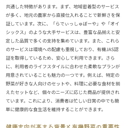
地元農家から学ぶ有機野菜の楽しみ方
共通した特徴があります。まず、地域密着型のサービス
新鮮な有機野菜を最大限に生かす調理法
が多く、地元の農家から直接仕入れることで新鮮さを保
新鮮さが違う！大阪府の有機野菜宅配サービス
証しています。次に、「らでぃっしゅぼーや」や「オイ
の魅力
シックス」のような大手サービスは、豊富な品揃えと安
宅配サービスで実感する野菜の鮮度
定した品質で多くの支持を集めています。また、これら
のサービスは環境への配慮も重視しており、有機JAS認
大阪府の有機農業の取り組みと成果
証を取得しているため、安心して利用できます。さら
産地直送の利便性と新鮮さを比較
に、利用者のライフスタイルに合わせた柔軟なプランが
有機野菜の鮮度を保つための保存方法
用意されていることも魅力の一つです。例えば、特定の
宅配で得られる新鮮な食材の価値
野菜が好きな人向けのセットや、料理に必要な食材を揃
利用者が語る宅配サービスの満足度
えたセットなど、個々のニーズに応じた商品が提供され
有機野菜の宅配で始める大阪府の健康的な食卓
ています。これにより、消費者は忙しい日常の中でも簡
革命
単に健康的な食生活を維持することができます。
有機野菜宅配で変わる食卓の風景
健康志向が高まる背景と有機野菜の重要性
大阪府の健康志向家庭に広がる新しい食文