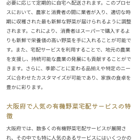
必要に応じて定期的に自宅へ配送されます。このプロセ
る方法
スにおいて、農家と消費者の間に業者が入り、適切な時
忙しい家庭向けの簡単レシピ紹介
期に収穫された最も新鮮な野菜が届けられるように調整
有機野菜で時短料理を楽しむコツ
されます。これにより、消費者はスーパーで購入するよ
宅配サービスが提供する新鮮さの秘密
りも新鮮で栄養価の高い野菜を手に入れることが可能で
す。また、宅配サービスを利用することで、地元の農業
家族全員で楽しむ有機野菜の食卓
を支援し、持続可能な農業の発展にも貢献することがで
地元農家の愛情が詰まった有機野菜を自宅で楽
きます。さらに、季節ごとに変わる品揃えや特定のニー
しむ方法
ズに合わせたカスタマイズが可能であり、家族の食卓を
地元農家のこだわりが詰まった有機野菜と
豊かに彩ります。
は
大阪府の農家を支えるための宅配サービス
大阪府で人気の有機野菜宅配サービスの特
の役割
徴
農家直送の新鮮野菜で食卓を彩るヒント
大阪府では、数多くの有機野菜宅配サービスが展開さ
農家と消費者をつなぐ有機野菜宅配の意義
れ、その中でも特に人気のあるサービスにはいくつかの