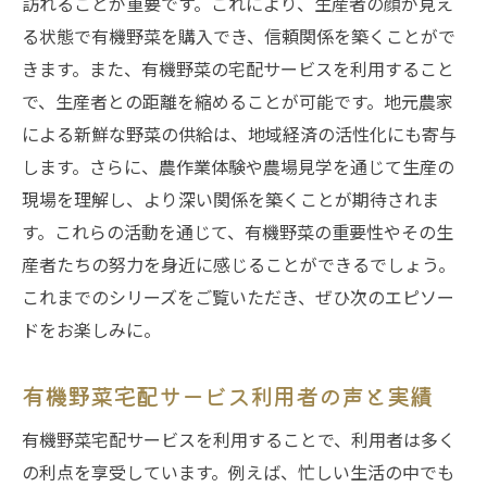
訪れることが重要です。これにより、生産者の顔が見え
用法
る状態で有機野菜を購入でき、信頼関係を築くことがで
有機野菜宅配サービスが家庭生活を変える
きます。また、有機野菜の宅配サービスを利用すること
理由
で、生産者との距離を縮めることが可能です。地元農家
忙しい家庭にこそおすすめの時短料理テク
による新鮮な野菜の供給は、地域経済の活性化にも寄与
育児中の家庭にも嬉しい有機野菜の魅力
します。さらに、農作業体験や農場見学を通じて生産の
家庭内での食育に役立つ宅配サービス
現場を理解し、より深い関係を築くことが期待されま
忙しい主婦が語る宅配サービスの便利さ
す。これらの活動を通じて、有機野菜の重要性やその生
産者たちの努力を身近に感じることができるでしょう。
家族全員で楽しむ有機野菜の新しい習慣
これまでのシリーズをご覧いただき、ぜひ次のエピソー
ドをお楽しみに。
有機野菜宅配サービス利用者の声と実績
有機野菜宅配サービスを利用することで、利用者は多く
の利点を享受しています。例えば、忙しい生活の中でも