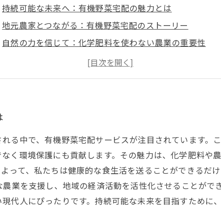
持続可能な未来へ：有機野菜宅配の魅力とは
地元農家とつながる：有機野菜宅配のストーリー
自然の力を信じて：化学肥料を使わない農業の重要性
あなたの食卓に新鮮な彩りを：有機野菜の健康効果
地域経済活性化の鍵：有機野菜宅配がもたらす恩恵
持続可能な食生活の選択：有機野菜宅配の実際の利用法
未来を考える食生活：有機野菜宅配で実現する豊かな暮
は
される中で、有機野菜宅配サービスが注目されています。
でなく環境保護にも貢献します。その魅力は、化学肥料や
によって、私たちは健康的な食生活を送ることができるだ
な農業を支援し、地域の経済活動を活性化させることがで
い現代人にぴったりです。持続可能な未来を目指すために