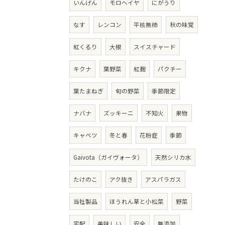
いんげん
モロヘイヤ
にがうり
なす
レンコン
平核無柿
秋の味覚
紅くるり
大根
スイスチャード
キクナ
葉野菜
紅麹
パクチー
葉たまねぎ
旬の野菜
季節限定
ナバナ
ズッキーニ
不知火
果物
キャベツ
冬と春
花粉症
季節
Gaivota（ガイヴォータ）
天然シリカ水
たけのこ
アク抜き
アスパラガス
当社製品
ほうれん草と小松菜
野菜
宅配
美味しい
安全
無添加