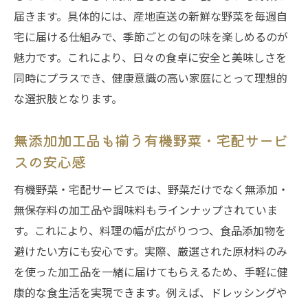
生産者の想いが詰まった有機野菜を宅配サ
届きます。具体的には、産地直送の新鮮な野菜を毎週自
ービスで体感
宅に届ける仕組みで、季節ごとの旬の味を楽しめるのが
魅力です。これにより、日々の食卓に安全と美味しさを
新鮮な大阪発有機野菜・宅配サービスの配
同時にプラスでき、健康意識の高い家庭にとって理想的
送システム
な選択肢となります。
愛農野菜の鮮度を守る宅配サービスの工夫
全国の食卓に大阪の有機野菜が届く仕組み
無添加加工品も揃う有機野菜・宅配サービ
無添加食品にこだわる家庭におすすめの宅配便
スの安心感
活用法
有機野菜・宅配サービスでは、野菜だけでなく無添加・
有機野菜・宅配サービスで無添加生活を始
無保存料の加工品や調味料もラインナップされていま
めるコツ
す。これにより、料理の幅が広がりつつ、食品添加物を
無添加調味料も届く宅配便の上手な使い方
避けたい方にも安心です。実際、厳選された原材料のみ
とは
を使った加工品を一緒に届けてもらえるため、手軽に健
家族のための有機野菜・宅配サービス活用
康的な食生活を実現できます。例えば、ドレッシングや
アイデア