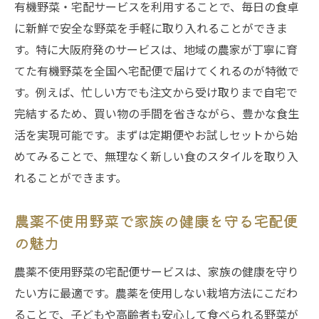
有機野菜・宅配サービスを利用することで、毎日の食卓
ントを解説
に新鮮で安全な野菜を手軽に取り入れることができま
農薬不使用や無添加にこだわる方の宅配サ
す。特に大阪府発のサービスは、地域の農家が丁寧に育
ービス比較
てた有機野菜を全国へ宅配便で届けてくれるのが特徴で
家族の健康を考えた有機野菜・宅配サービ
す。例えば、忙しい方でも注文から受け取りまで自宅で
スの選定術
完結するため、買い物の手間を省きながら、豊かな食生
無添加調味料も選べる宅配サービスの賢い
活を実現可能です。まずは定期便やお試しセットから始
選び方
めてみることで、無理なく新しい食のスタイルを取り入
宅配便で全国対応の有機野菜サービスの見
れることができます。
極め方
農薬不使用野菜で家族の健康を守る宅配便
大阪発の有機野菜が全国へ届く理由
の魅力
大阪発の有機野菜・宅配サービスが注目さ
れる背景
農薬不使用野菜の宅配便サービスは、家族の健康を守り
全国配送対応宅配便で広がる有機野菜・宅
たい方に最適です。農薬を使用しない栽培方法にこだわ
配サービス
ることで、子どもや高齢者も安心して食べられる野菜が