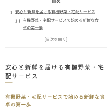
目次
安心と新鮮を届ける有機野菜・宅配サービス
有機野菜・宅配サービスで始める新鮮な食
卓の第一歩
農薬不使用野菜で家族の健康を守る宅配便
の魅力
無添加加工品も揃う有機野菜・宅配サービ
スの安心感
安心と新鮮を届ける有機野菜・宅
毎日届く新鮮な有機野菜で食生活を豊かに
配サービス
全国どこでも新鮮な有機野菜・宅配サービ
ス体験
健康志向の方へ有機野菜・宅配サービスの選び
有機野菜・宅配サービスで始める新鮮な食
方
卓の第一歩
有機野菜・宅配サービス選びで大切なポイ