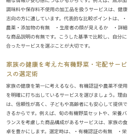
細な情報が安心感につながるからです。例えば、無添加
活を実現
調味料や保存料不使用の加工品を扱うサービスは、健康
志向の方に適しています。代表的な比較ポイントは、・
家庭でできる環境貢献は有機野菜・宅配サ
農薬・添加物の有無 ・生産者の顔が見えるか ・詳細
ービスから
な商品説明の有無です。こうした基準で比較し、自分に
豊かな食卓を実現する有機野菜宅配の活用術
合ったサービスを選ぶことが大切です。
有機野菜・宅配サービスで始める食卓改革
のすすめ
家族の健康を考えた有機野菜・宅配サービ
無添加調味料付き宅配サービスの活用術を
スの選定術
紹介
家族の健康を第一に考えるなら、有機認証や農薬不使用
旬の農薬不使用野菜で毎日を彩る宅配便活
を明確に打ち出しているサービスを選びましょう。理由
用法
は、信頼性が高く、子どもや高齢者にも安心して提供で
家族で楽しむ有機野菜・宅配サービスのレ
きるからです。例えば、旬の有機野菜セットや、栄養バ
シピ提案
ランスを考慮した商品構成があるサービスは、家族の食
愛農野菜の宅配サービスで手軽に栄養バラ
卓を豊かにします。選定時は、・有機認証の有無 ・栄
ンス向上