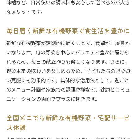
味噌など、日常使いの調味料も安心して選べるのが大き
無添加・無保存料の加工品が選べる宅配便
なメリットです。
の活用法
多彩な有機野菜・宅配サービスで豊かな食
毎日届く新鮮な有機野菜で食生活を豊かに
卓を実現
新鮮な有機野菜が定期的に届くことで、食卓が一層豊か
健康志向家庭に最適な宅配便の選び方と活
になります。旬の野菜を中心にバラエティ豊かに届けら
用ポイント
れるため、毎日の献立作りも楽しくなります。さらに、
家族の笑顔を支える有機野菜・宅配サービスの
野菜本来の味わいを楽しめるため、子どもたちの野菜嫌
魅力
い克服にも効果的です。具体的な活用法として、週ごと
有機野菜・宅配サービスで家族の健康と笑
のメニュー計画や家族での調理体験など、健康とコミュ
顔を守る
ニケーションの両面でプラスに働きます。
子どもも安心の農薬不使用野菜を宅配サー
ビスで提供
全国どこでも新鮮な有機野菜・宅配サービ
ス体験
家族団らんを支える無添加食品の宅配サー
ビス活用術