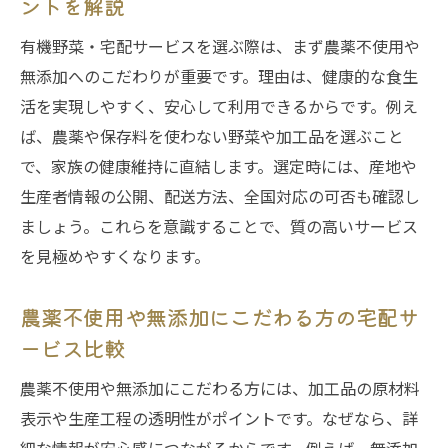
ントを解説
愛農野菜のこだわりが光る宅配サービスの
有機野菜・宅配サービスを選ぶ際は、まず農薬不使用や
実力
無添加へのこだわりが重要です。理由は、健康的な食生
宅配サービスで手軽に始める農薬不使用生
活を実現しやすく、安心して利用できるからです。例え
活
ば、農薬や保存料を使わない野菜や加工品を選ぶこと
環境にやさしい有機野菜・宅配サービスの新提
で、家族の健康維持に直結します。選定時には、産地や
案
生産者情報の公開、配送方法、全国対応の可否も確認し
有機野菜・宅配サービスが地球環境を守る
ましょう。これらを意識することで、質の高いサービス
理由
を見極めやすくなります。
サステナブルな宅配サービスの選び方と実
農薬不使用や無添加にこだわる方の宅配サ
践ポイント
ービス比較
環境配慮型有機野菜・宅配サービスの魅力
無添加食品宅配が広げるエコなライフスタ
農薬不使用や無添加にこだわる方には、加工品の原材料
イル
表示や生産工程の透明性がポイントです。なぜなら、詳
愛農野菜の宅配サービスで持続可能な食生