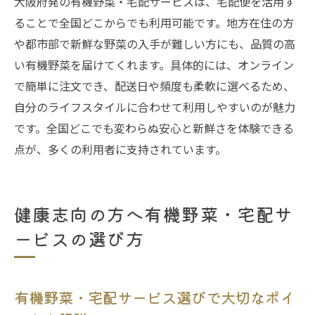
大阪府発の有機野菜・宅配サービスは、宅配便を活用す
有機野菜の味を楽しむ宅配サービスの活用
ることで全国どこからでも利用可能です。地方在住の方
例
や都市部で新鮮な野菜の入手が難しい方にも、品質の高
宅配便で届く新鮮野菜が家族の食卓を彩る
い有機野菜を届けてくれます。具体的には、オンライン
理由
で簡単に注文でき、配送日や頻度も柔軟に選べるため、
自分のライフスタイルに合わせて利用しやすいのが魅力
愛農野菜がもたらす家族の食事への安心感
です。全国どこでも変わらぬ安心と新鮮さを体験できる
農薬不使用野菜が選ばれる今注目のポイント
点が、多くの利用者に支持されています。
農薬不使用の有機野菜・宅配サービスが注
目される理由
安心安全な野菜選びは宅配サービスから始
健康志向の方へ有機野菜・宅配サ
まる
ービスの選び方
農薬不使用野菜と無添加加工品の宅配便活
用の利点
今話題の有機野菜・宅配サービスの選び方
有機野菜・宅配サービス選びで大切なポイ
ガイド