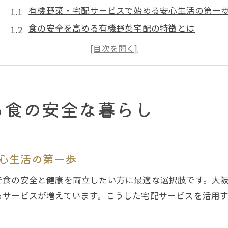
有機野菜・宅配サービスで始める安心生活の第一
食の安全を高める有機野菜宅配の特徴とは
大阪の有機野菜宅配で変わる日々の食卓
有機野菜・宅配サービスの信頼できる選び方
家族の健康を支える食の安全対策を実践
忙しい毎日に便利な宅配サービスのメリット
る食の安全な暮らし
有機野菜・宅配サービスで買い物時間を大幅短縮
忙しい主婦に嬉しい有機野菜宅配の活用法
宅配サービスがもたらす家事負担軽減の効果
心生活の第一歩
有機野菜宅配を利用することで得られる安心
で食の安全と健康を両立したい方に最適な選択肢です。大
宅配サービスで食の安全意識を日常へ
るサービスが増えています。こうした宅配サービスを活用
堺市で選ぶ有機野菜宅配の新常識
有機野菜・宅配サービスの選び方のコツ