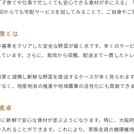
「子育てや仕事で忙しくても安心できる食材が手に入る」
堺市で注目される宅配サービスの特徴を紹介
1回からでも宅配サービスを試してみることで、ご自身やご
利用者が評価する有機野菜宅配サービスの魅力
地元で人気の有機野菜宅配を比較検討
徴とは
信頼できる宅配サービスの見極めポイント
基準をクリアした安全な野菜が届く点です。多くのサービ
家族の健康守る食材選びのポイント紹介
えています。さらに、栽培から収穫、配送まで一貫したト
有機野菜・宅配サービスで安全な食卓を実現
子育て家庭におすすめの食材選びの秘訣
農家と提携し新鮮な野菜を直送するケースが多く見られま
家族の健康を支える有機野菜宅配のメリット
でなく、地産地消の推進や地域農業の活性化にも貢献でき
食の安全意識が高まる今の食材選定方法
新鮮な有機野菜を選ぶ宅配サービスの活用法
食卓
無農薬野菜を自宅へ届ける安心の方法
卓に新鮮で安心な食材が並ぶようになります。特に、大阪
有機野菜・宅配サービスで無農薬野菜生活を実現
り入れることができます。これにより、家族全員の健康維
宅配で届く農薬不使用野菜の安心ポイント