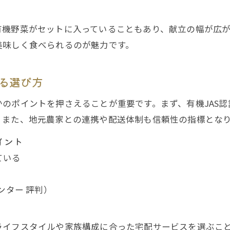
農薬不使用野菜宅配の品質と食の安全性について
有機野菜がセットに入っていることもあり、献立の幅が広
自宅で受け取る有機野菜の魅力と注意点
美味しく食べられるのが魅力です。
宅配サービスを活用した新鮮野菜の選び方
食の安全意識が高まる今注目の取り組み
る選び方
有機野菜・宅配サービスの最新トレンド紹介
のポイントを押さえることが重要です。まず、有機JAS
食の安全強化へ向けた宅配サービスの工夫
。また、地元農家との連携や配送体制も信頼性の指標とな
宅配野菜で実現する安心と安全への取り組み
イント
有機野菜宅配サービスの利用者の声を紹介
ている
ンター 評判）
ライフスタイルや家族構成に合った宅配サービスを選ぶこ