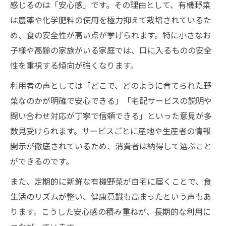
感じるのは「安心感」です。その理由として、有機野菜
利用者が感じた有機野菜宅配の美味しさ体
は農薬や化学肥料の使用を極力抑えて栽培されているた
験
め、食の安全性が高い点が挙げられます。特に小さなお
食卓が変わる有機野菜宅配の魅力とは
子様や高齢の家族がいる家庭では、口に入るものの安全
宅配サービスの有機野菜で実感する旬の味
性を重視する傾向が強くなります。
覚
利用者の声としては「どこで、どのように育てられた野
有機野菜・宅配サービスの満足ポイント
菜なのかが明確で安心できる」「宅配サービスの説明や
宅配サービス利用者の本音が示す選び方ポイン
問い合わせ対応が丁寧で信頼できる」といった意見が多
ト
数見受けられます。サービスごとに産地や生産者の情報
有機野菜・宅配サービス選びで重視する点
開示が徹底されているため、消費者は納得して選ぶこと
利用者が語る宅配サービス比較のコツ
ができるのです。
口コミから学ぶ有機野菜宅配の選び方
また、定期的に新鮮な有機野菜が自宅に届くことで、食
宅配サービス利用者が重視する安心感
生活のリズムが整い、健康意識も高まったという声もあ
有機野菜・宅配サービスの選択基準とは
ります。こうした安心感の積み重ねが、長期的な利用に