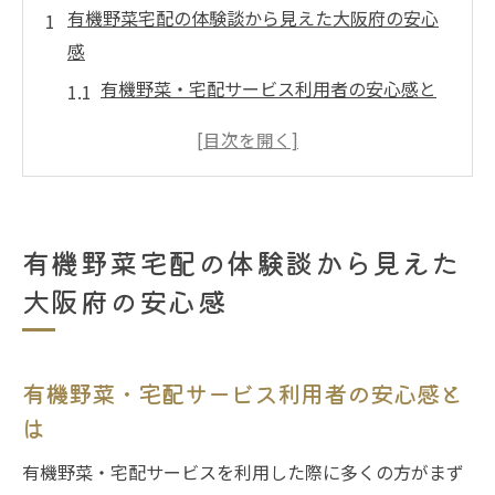
有機野菜宅配の体験談から見えた大阪府の安心
感
有機野菜・宅配サービス利用者の安心感と
は
大阪府の有機野菜宅配で感じた安全性
利用者が語る有機野菜宅配の信頼できる理
由
有機野菜宅配の体験談から見えた
有機野菜・宅配サービスの体験談が示す魅
大阪府の安心感
力
宅配サービス利用で実感した安心のポイン
ト
有機野菜・宅配サービス利用者の安心感と
食卓に広がる有機野菜の美味しさ実体験で検証
は
有機野菜・宅配サービスで味わう新鮮さの
有機野菜・宅配サービスを利用した際に多くの方がまず
理由