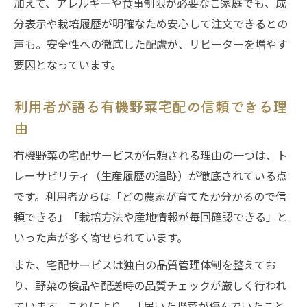
加えて、アレルギーや食事制限が必要なご家庭でも、成
わる
分表示や栽培履歴が明確なため安心して注文できるとの
利用者の声を通じて知る有機野菜宅配の魅力
声も。安全性への徹底した配慮が、リピーターを増やす
有機野菜・宅配サービスの評判と実体験
要因となっています。
利用者が語る有機野菜宅配の続けやすさ
利用者が語る有機野菜宅配の信頼できる理
宅配サービス利用者の満足度が高い理由
由
有機野菜・宅配サービスのおすすめポイン
ト
有機野菜の宅配サービスが信頼される理由の一つは、ト
実際の声からわかる宅配サービスの利便性
レーサビリティ（生産履歴の追跡）が徹底されている点
です。利用者からは「どの農家が育てたか分かるので信
頼できる」「栽培方法や産地情報が毎回確認できる」と
いった声が多く寄せられています。
また、宅配サービスは独自の品質管理体制を整えてお
り、野菜の検品や配送時の品質チェックが厳しく行われ
ています。これにより、「届いた野菜が傷んでいたこと