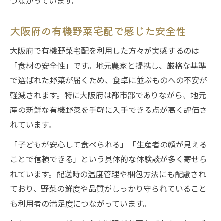
つながっています。
大阪府で安心を感じた有機野菜宅配の理由とは
有機野菜・宅配サービスの安心基準を解説
大阪府の有機野菜宅配で感じた安全性
利用者が実感した宅配サービスの安全性
大阪府で有機野菜宅配を利用した方々が実感するのは
大阪府で支持される有機野菜宅配の特徴
「食材の安全性」です。地元農家と提携し、厳格な基準
宅配サービスの有機野菜で得られる安心感
で選ばれた野菜が届くため、食卓に並ぶものへの不安が
有機野菜・宅配サービスの信頼できる理由
軽減されます。特に大阪府は都市部でありながら、地元
農薬不使用野菜宅配で変わる家族の健康と食生
産の新鮮な有機野菜を手軽に入手できる点が高く評価さ
活
れています。
有機野菜・宅配サービスがもたらす健康効
「子どもが安心して食べられる」「生産者の顔が見える
果
ことで信頼できる」という具体的な体験談が多く寄せら
農薬不使用野菜宅配で実感する家族の変化
れています。配送時の温度管理や梱包方法にも配慮され
有機野菜・宅配サービスで始める健康生活
ており、野菜の鮮度や品質がしっかり守られていること
利用者の体験談が示す健康志向の魅力
も利用者の満足度につながっています。
宅配サービスの農薬不使用野菜で食卓が変